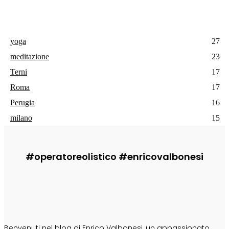
yoga
27
meditazione
23
Terni
17
Roma
17
Perugia
16
milano
15
#operatoreolistico #enricovalbonesi
CHI SONO
Benvenuti nel blog di Enrico Valbonesi, un appassionato