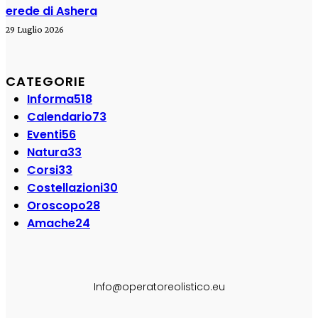
erede di Ashera
29 Luglio 2026
CATEGORIE
Informa
518
Calendario
73
Eventi
56
Natura
33
Corsi
33
Costellazioni
30
Oroscopo
28
Amache
24
SEGUI SU:
Info@operatoreolistico.eu