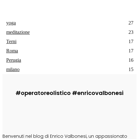
yoga
27
meditazione
23
Terni
17
Roma
17
Perugia
16
milano
15
#operatoreolistico #enricovalbonesi
CHI SONO
Benvenuti nel blog di Enrico Valbonesi, un appassionato