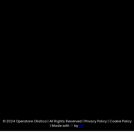
Natura
33
Corsi
33
Costellazioni
30
Oroscopo
28
Amache
24
SEGUI SU:
Info@operatoreolistico.eu
© 2024 Operatore Olistico | All Rights Reserved | Privacy Policy | Cookie Policy
| Made with ♡ by
MV