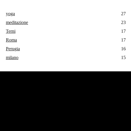
yoga
27
meditazione
23
Terni
17
Roma
17
Perugia
16
milano
15
#operatoreolistico #enricovalbonesi
CHI SONO
Benvenuti nel blog di Enrico Valbonesi, un appassionato