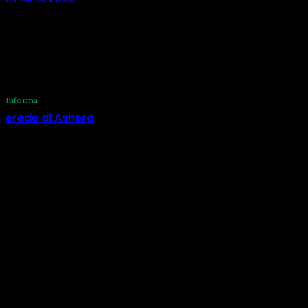
29 Luglio 2026
Informa
erede di Ashera
29 Luglio 2026
CATEGORIE
Informa
518
Calendario
73
Eventi
56