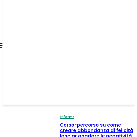
all about
parenting.com
Informa
Corso-percorso su come
creare abbondanza di felicità
lasciar anadare le negatività