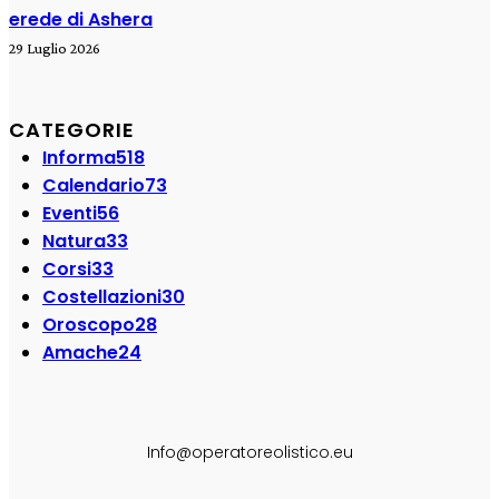
erede di Ashera
29 Luglio 2026
CATEGORIE
Informa
518
Calendario
73
Eventi
56
Natura
33
Corsi
33
Costellazioni
30
Oroscopo
28
Amache
24
SEGUI SU:
Info@operatoreolistico.eu