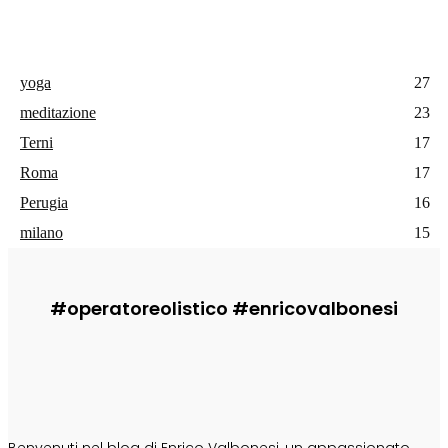
yoga
27
meditazione
23
Terni
17
Roma
17
Perugia
16
milano
15
#operatoreolistico #enricovalbonesi
CHI SONO
Benvenuti nel blog di Enrico Valbonesi, un appassionato