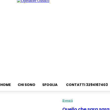
HOME
CHI SONO
SFOGLIA
CONTATTI 3294167403
Eventi
Quello che sara sara