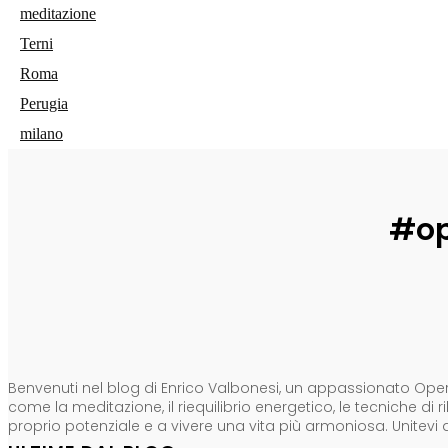
meditazione
Terni
Roma
Perugia
milano
#op
CHI SONO
Benvenuti nel blog di Enrico Valbonesi, un appassionato Opera
come la meditazione, il riequilibrio energetico, le tecniche d
proprio potenziale e a vivere una vita più armoniosa. Unitevi 