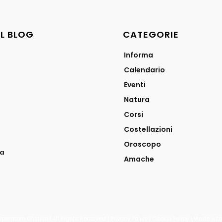
AL BLOG
CATEGORIE
Informa
Calendario
Eventi
Natura
Corsi
Costellazioni
Oroscopo
ra
Amache
eratore Olistico | All Rights Reserved | Privacy Policy | Cookie Policy | Made wi