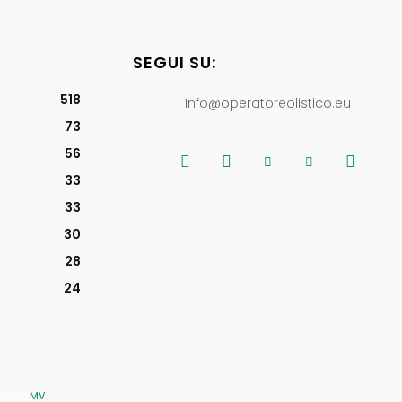
SEGUI SU:
518
Info@operatoreolistico.eu
73
56
33
33
30
28
24
th ♡ by
MV