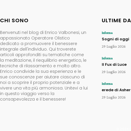
CHI SONO
ULTIME D
Benvenuti nel blog di Enrico Valbonesi, un
Informa
appassionato Operatore Olistico
Sogni di oggi
dedicato a promuovere il benessere
29 Luglio 2026
integrale dell'individuo. Qui troverete
articoli approfonditi su tematiche come
Informa
la meditazione, il riequilibrio energetico, le
Il Fux di Luce
tecniche di rilassamento e molto altro.
Enrico condivide la sua esperienza e le
29 Luglio 2026
sue conoscenze per aiutare ciascuno di
noi a scoprire il proprio potenziale e a
Informa
vivere una vita più armoniosa. Unitevi a lui
erede di Ashe
in questo viaggio verso la
29 Luglio 2026
consapevolezza e il benessere!
© 2024 Op