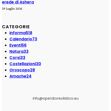
erede di Ashera
29 Luglio 2026
CATEGORIE
Informa
518
Calendario
73
Eventi
56
Natura
33
Corsi
33
Costellazioni
30
Oroscopo
28
Amache
24
SEGUI SU:
Info@operatoreolistico.eu