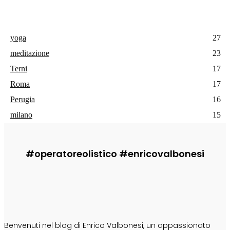
yoga
27
meditazione
23
Terni
17
Roma
17
Perugia
16
milano
15
#operatoreolistico #enricovalbonesi
CHI SONO
Benvenuti nel blog di Enrico Valbonesi, un appassionato