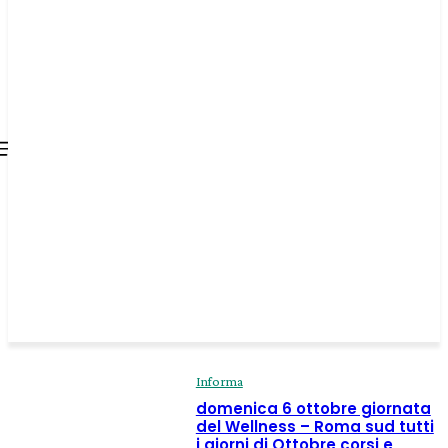
all about
parenting.com
Informa
domenica 6 ottobre giornata
del Wellness – Roma sud tutti
i giorni di Ottobre corsi e