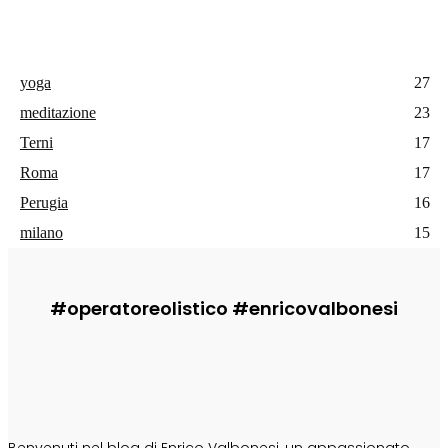
yoga
27
meditazione
23
Terni
17
Roma
17
Perugia
16
milano
15
#operatoreolistico #enricovalbonesi
CHI SONO
Benvenuti nel blog di Enrico Valbonesi, un appassionato