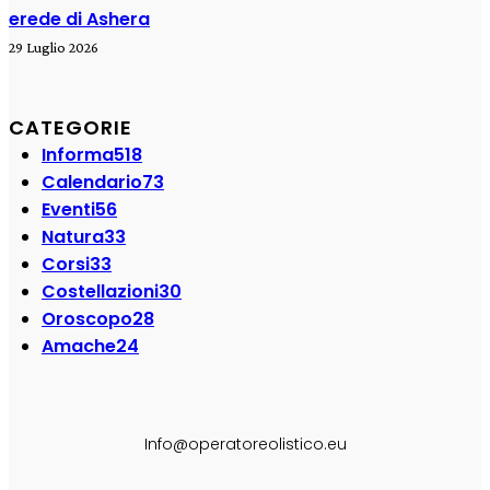
erede di Ashera
29 Luglio 2026
CATEGORIE
Informa
518
Calendario
73
Eventi
56
Natura
33
Corsi
33
Costellazioni
30
Oroscopo
28
Amache
24
SEGUI SU:
Info@operatoreolistico.eu