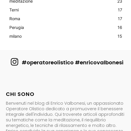
meditazione
23
Terni
17
Roma
17
Perugia
16
milano
15
#operatoreolistico #enricovalbonesi
CHI SONO
Benvenuti nel blog di Enrico Valbonesi, un appassionato
Operatore Olistico dedicato a promuovere il benessere
integrale dell'individuo. Qui troverete articoli approfonditi
su tematiche come la meditazione, il riequilibrio
energetico, le tecniche di rilassamento e molto altro.
Enrico condivide la sua esperienza e le sue conoscenze