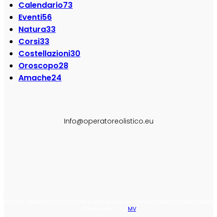
Calendario
73
Eventi
56
Natura
33
Corsi
33
Costellazioni
30
Oroscopo
28
Amache
24
SEGUI SU:
Info@operatoreolistico.eu
© 2024 Operatore Olistico | All Rights Reserved | Privacy Policy | Cookie Policy
| Made with ♡ by
MV