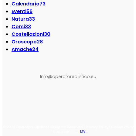
Calendario
73
Eventi
56
Natura
33
Corsi
33
Costellazioni
30
Oroscopo
28
Amache
24
SEGUI SU:
Info@operatoreolistico.eu
© 2024 Operatore Olistico | All Rights Reserved | Privacy Policy | Cookie Policy
| Made with ♡ by
MV