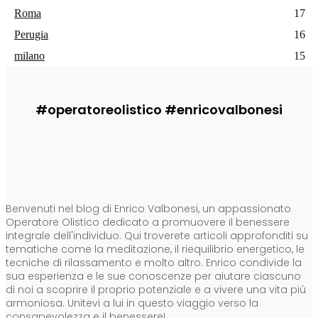
Roma
17
Perugia
16
milano
15
#operatoreolistico #enricovalbonesi
CHI SONO
Benvenuti nel blog di Enrico Valbonesi, un appassionato
Operatore Olistico dedicato a promuovere il benessere
integrale dell'individuo. Qui troverete articoli approfonditi su
tematiche come la meditazione, il riequilibrio energetico, le
tecniche di rilassamento e molto altro. Enrico condivide la
sua esperienza e le sue conoscenze per aiutare ciascuno
di noi a scoprire il proprio potenziale e a vivere una vita più
armoniosa. Unitevi a lui in questo viaggio verso la
consapevolezza e il benessere!