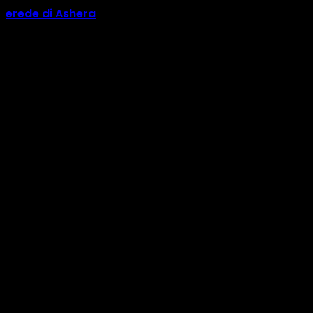
erede di Ashera
29 Luglio 2026
CATEGORIE
Informa
518
Calendario
73
Eventi
56
Natura
33
Corsi
33
Costellazioni
30
Oroscopo
28
Amache
24