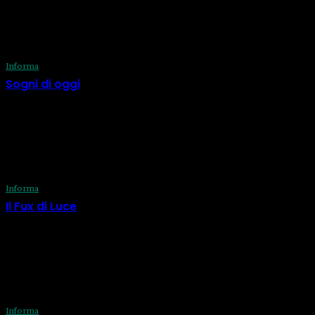
ULTIME DAL BLOG
Informa
Sogni di oggi
29 Luglio 2026
Informa
Il Fux di Luce
29 Luglio 2026
Informa