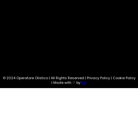
SEGUI SU:
Info@operatoreolistico.eu
© 2024 Operatore Olistico | All Rights Reserved | Privacy Policy | Cookie Policy
| Made with ♡ by
MV