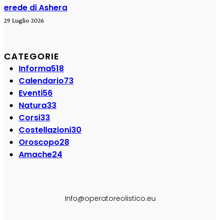
erede di Ashera
29 Luglio 2026
CATEGORIE
Informa
518
Calendario
73
Eventi
56
Natura
33
Corsi
33
Costellazioni
30
Oroscopo
28
Amache
24
SEGUI SU:
Info@operatoreolistico.eu