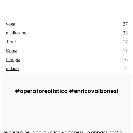
yoga
27
meditazione
23
Terni
17
Roma
17
Perugia
16
milano
15
#operatoreolistico #enricovalbonesi
CHI SONO
Benvenuti nel blog di Enrico Valbonesi, un appassionato