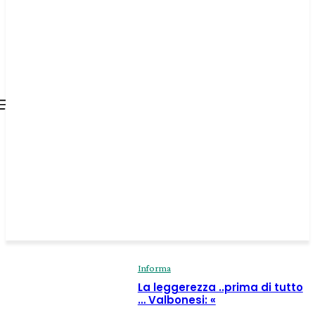
all about
parenting.com
Informa
La leggerezza ..prima di tutto
… Valbonesi: «