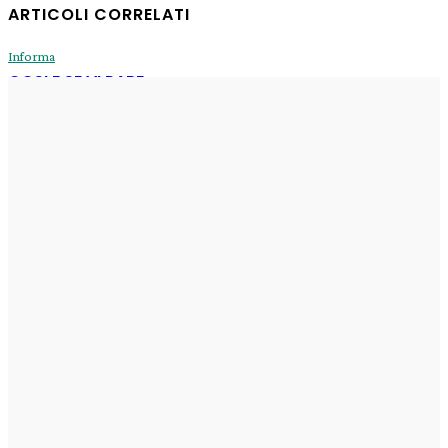
ARTICOLI CORRELATI
Informa
COSI E SE VI PARE
Enrico
-
31 Luglio 2026
Informa
Sogni di oggi
Enrico
-
29 Luglio 2026
Informa
Il Fux di Luce
Enrico
-
29 Luglio 2026
Informa
erede di Ashera
Enrico
-
29 Luglio 2026