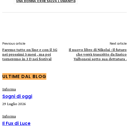
UNA DONNA CXHE SALVA L UMANITà
Facebook
X
Pinterest
WhatsApp
Previous article
Next article
Faremo tutto on line e con il 5G
Il nuovo libro di Nikolai : Il futuro
nei prossimi 5 mesi , ma poi
che verrà trascritto da Enrico
torneremo in 3 D nei festival
Valbonesi sotto sua dettatura .
ULTIME DAL BLOG
Informa
Sogni di oggi
29 Luglio 2026
Informa
Il Fux di Luce