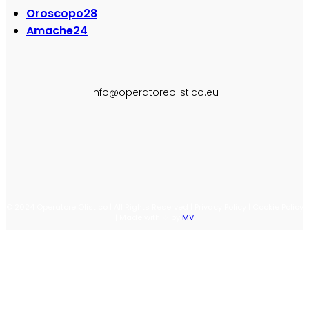
Oroscopo
28
Amache
24
SEGUI SU:
Info@operatoreolistico.eu
© 2024 Operatore Olistico | All Rights Reserved | Privacy Policy | Cookie Policy
| Made with ♡ by
MV