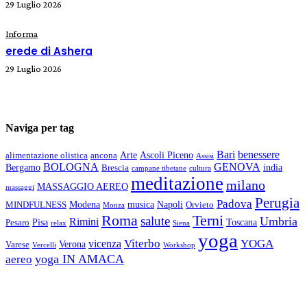
29 Luglio 2026
Informa
erede di Ashera
29 Luglio 2026
Naviga per tag
Bari
benessere
Arte
Ascoli Piceno
alimentazione olistica
ancona
Assisi
BOLOGNA
GENOVA
Bergamo
india
Brescia
campane tibetane
cultura
meditazione
milano
MASSAGGIO AEREO
massaggi
Perugia
Padova
Modena
musica
Napoli
MINDFULNESS
Orvieto
Monza
Roma
Terni
salute
Umbria
Rimini
Pisa
Toscana
Pesaro
relax
Siena
yoga
Viterbo
YOGA
vicenza
Verona
Varese
Vercelli
Workshop
yoga IN AMACA
aereo