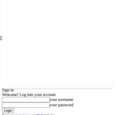
all about
parenting.com
Sign in
Welcome! Log into your account
your username
your password