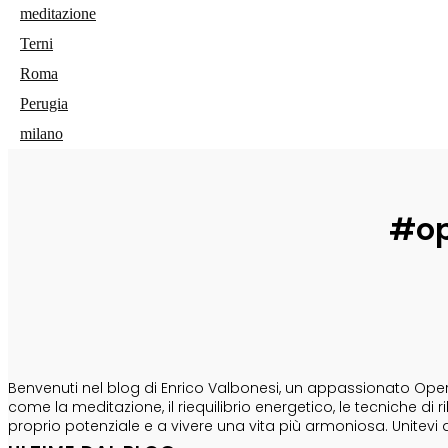
meditazione
Terni
Roma
Perugia
milano
#op
CHI SONO
Benvenuti nel blog di Enrico Valbonesi, un appassionato Opera
come la meditazione, il riequilibrio energetico, le tecniche d
proprio potenziale e a vivere una vita più armoniosa. Unitevi 