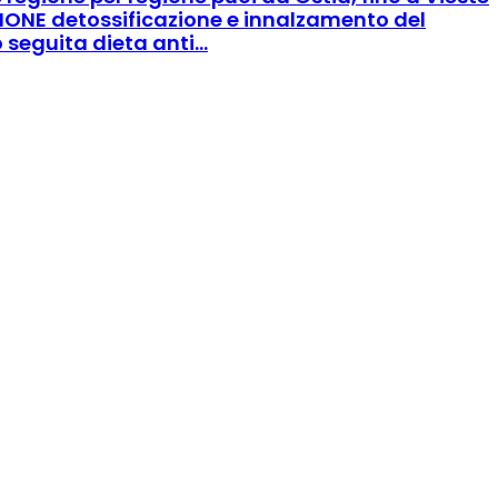
IONE detossificazione e innalzamento del
seguita dieta anti...