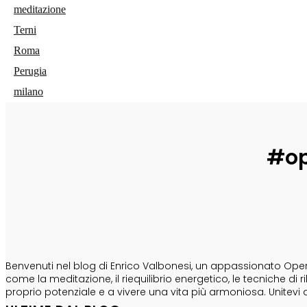
meditazione
Terni
Roma
Perugia
milano
#op
CHI SONO
Benvenuti nel blog di Enrico Valbonesi, un appassionato Opera
come la meditazione, il riequilibrio energetico, le tecniche d
proprio potenziale e a vivere una vita più armoniosa. Unitevi 