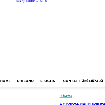
HOME
CHI SONO
SFOGLIA
CONTATTI 3294167403
Informa
Vacanze della salute 