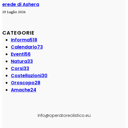
erede di Ashera
29 Luglio 2026
CATEGORIE
Informa
518
Calendario
73
Eventi
56
Natura
33
Corsi
33
Costellazioni
30
Oroscopo
28
Amache
24
SEGUI SU:
Info@operatoreolistico.eu