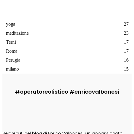
yoga
27
meditazione
23
Terni
17
Roma
17
Perugia
16
milano
15
#operatoreolistico #enricovalbonesi
CHI SONO
Benvenuti nel blog di Enrico Valbonesi, un appassionato