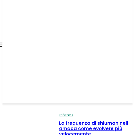
all about
parenting.com
Informa
La frequenza di shiuman nell
amaca come evolvere più
velocemente