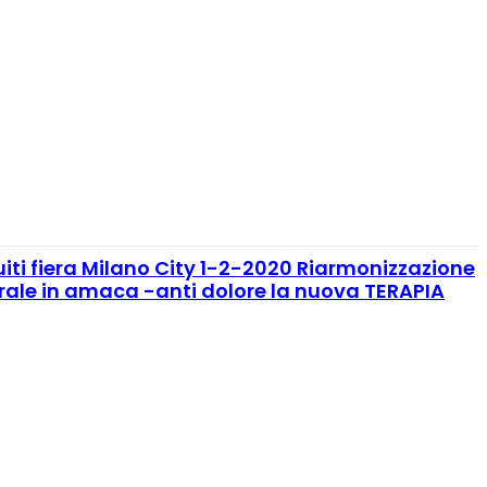
ti fiera Milano City 1-2-2020 Riarmonizzazione
rale in amaca -anti dolore la nuova TERAPIA