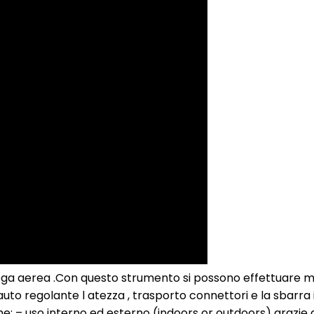
a aerea .Con questo strumento si possono effettuare molt
 auto regolante l atezza , trasporto connettori e la sbarra
iche: – uso interno ed esterno (indoors or outdoors) grazie