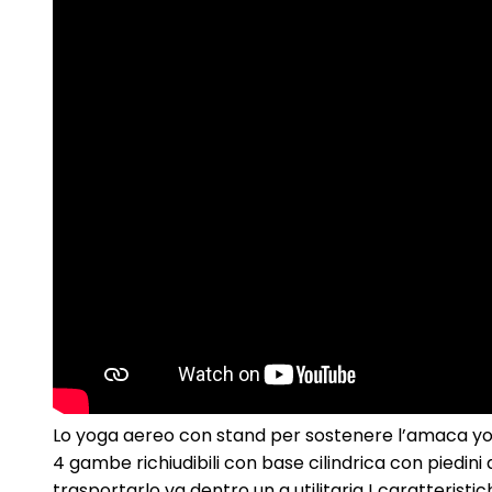
Lo yoga aereo con stand per sostenere l’amaca yog
4 gambe richiudibili con base cilindrica con piedini
trasportarlo va dentro un a utilitaria ! caratterist