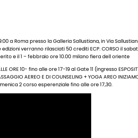
00 a Roma presso la Galleria Sallustiana, in Via Sallustiana,
 edizioni verranno rilasciati 50 crediti ECP. CORSO il saba
rito e il 1 – febbraio ore 10.00 milano fiera dell oriente
LE ORE 10- fino alle ore 17-19 al Gate 11 (ingresso ESPOSI
AGGIO AEREO E DI COUNSELING + YOGA AREO INIZIAMO da 
omenica 2 corso esperenziale fino alle ore 17,30.