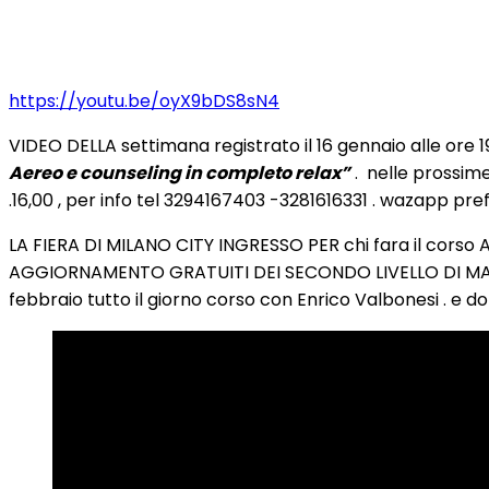
https://youtu.be/oyX9bDS8sN4
VIDEO DELLA settimana registrato il 16 gennaio alle ore 19:
Aereo e counseling in completo relax”
. nelle prossime
.16,00 , per info tel 3294167403 -3281616331 . wazapp prefe
LA FIERA DI MILANO CITY INGRESSO PER chi fara il corso AL
AGGIORNAMENTO GRATUITI DEI SECONDO LIVELLO DI MASS
febbraio tutto il giorno corso con Enrico Valbonesi . e d