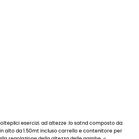
eplici esercizi. ad altezze :lo satnd composto da:
 in alto da 1.50mt incluso carrello e contenitore per
 alla regolazione della altezza delle gambe. –