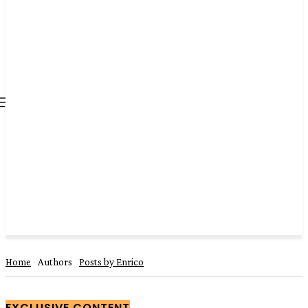
all about
parenting.com
Home
Authors
Posts by Enrico
EXCLUSIVE CONTENT