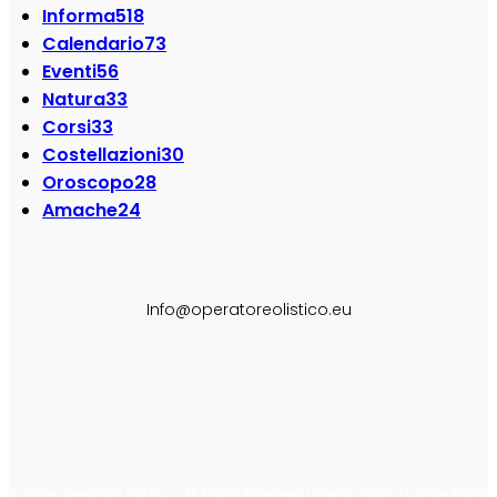
Informa
518
Calendario
73
Eventi
56
Natura
33
Corsi
33
Costellazioni
30
Oroscopo
28
Amache
24
SEGUI SU:
Info@operatoreolistico.eu
© 2024 Operatore Olistico | All Rights Reserved | Privacy Policy | Cookie Policy