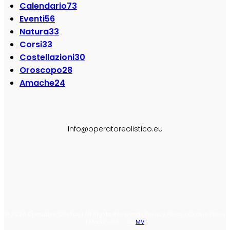
Calendario
73
Eventi
56
Natura
33
Corsi
33
Costellazioni
30
Oroscopo
28
Amache
24
SEGUI SU:
Info@operatoreolistico.eu
© 2024 Operatore Olistico | All Rights Reserved | Privacy Policy | Cookie Policy
| Made with ♡ by
MV