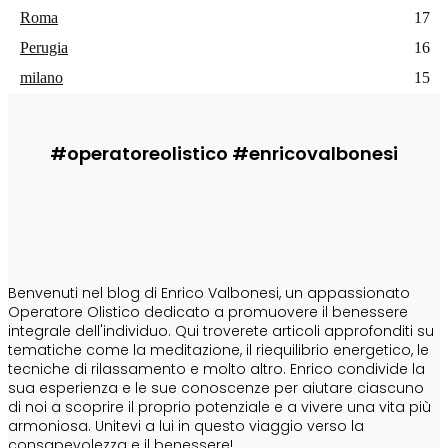
Roma
17
Perugia
16
milano
15
#operatoreolistico #enricovalbonesi
CHI SONO
Benvenuti nel blog di Enrico Valbonesi, un appassionato
Operatore Olistico dedicato a promuovere il benessere
integrale dell'individuo. Qui troverete articoli approfonditi su
tematiche come la meditazione, il riequilibrio energetico, le
tecniche di rilassamento e molto altro. Enrico condivide la
sua esperienza e le sue conoscenze per aiutare ciascuno
di noi a scoprire il proprio potenziale e a vivere una vita più
armoniosa. Unitevi a lui in questo viaggio verso la
consapevolezza e il benessere!