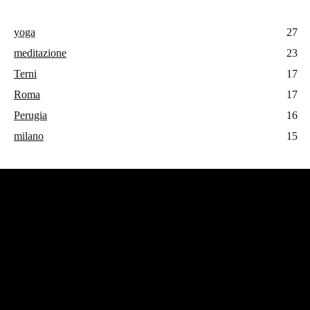
yoga
27
meditazione
23
Terni
17
Roma
17
Perugia
16
milano
15
#operatoreolistico #enricovalbonesi
CHI SONO
Benvenuti nel blog di Enrico Valbonesi, un appassionato