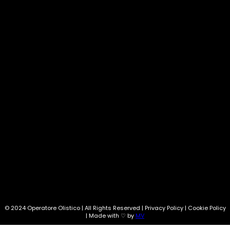
Natura
33
Corsi
33
Costellazioni
30
Oroscopo
28
Amache
24
SEGUI SU:
Info@operatoreolistico.eu
© 2024 Operatore Olistico | All Rights Reserved | Privacy Policy | Cookie Policy
| Made with ♡ by
MV