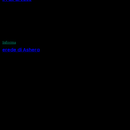
29 Luglio 2026
Informa
erede di Ashera
29 Luglio 2026
CATEGORIE
Informa
518
Calendario
73
Eventi
56