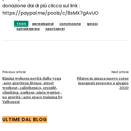
donazione dai di più clicca sul link :
https://paypal.me/pools/c/8sMX7gAvUO
TAGS
aerealspiral
convinzione
ipnosi
spiraleaerea
sportaerei
Facebook
X
Pinterest
WhatsApp
Previous article
Next article
Rimini welness novità dallo yoga
Pilates in amaca nuovo corso
,aero gravitron fitenss ,street
insegnati proposto a giugno
workout, calisthenics, crossfit,
2020
climbing, parkour, ninja warrior ,
no gravità : aero space training by
Valbonesi
ULTIME DAL BLOG