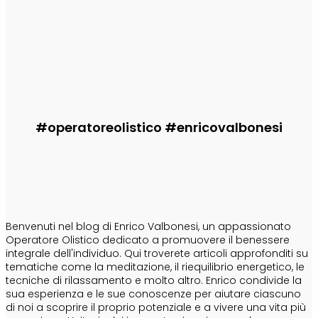
Enrico
-
29 Luglio 2026
Informa
erede di Ashera
Enrico
-
29 Luglio 2026
#operatoreolistico #enricovalbonesi
CHI SONO
Benvenuti nel blog di Enrico Valbonesi, un appassionato
Operatore Olistico dedicato a promuovere il benessere
integrale dell'individuo. Qui troverete articoli approfonditi su
tematiche come la meditazione, il riequilibrio energetico, le
tecniche di rilassamento e molto altro. Enrico condivide la
sua esperienza e le sue conoscenze per aiutare ciascuno
di noi a scoprire il proprio potenziale e a vivere una vita più