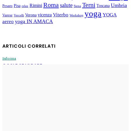
Roma
Terni
salute
Umbria
Rimini
Pisa
Toscana
Pesaro
relax
Siena
yoga
Viterbo
YOGA
vicenza
Verona
Varese
Vercelli
Workshop
yoga IN AMACA
aereo
ARTICOLI CORRELATI
Informa
COSI E SE VI PARE
Enrico
-
31 Luglio 2026
Informa
Sogni di oggi
Enrico
-
29 Luglio 2026
Informa
Il Fux di Luce