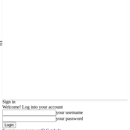
all about
parenting.com
Sign in
Welcome! Log into your account
your username
your password