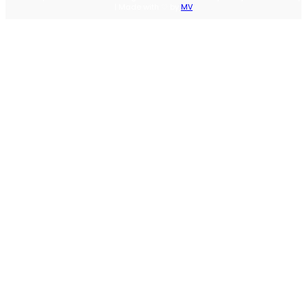
| Made with ♡ by
MV