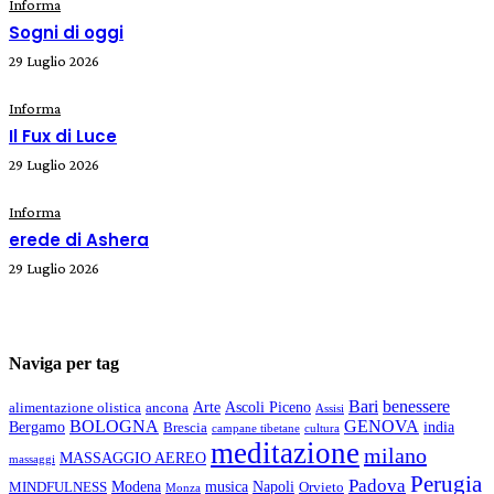
Informa
Sogni di oggi
29 Luglio 2026
Informa
Il Fux di Luce
29 Luglio 2026
Informa
erede di Ashera
29 Luglio 2026
Naviga per tag
Bari
benessere
Arte
Ascoli Piceno
alimentazione olistica
ancona
Assisi
BOLOGNA
GENOVA
Bergamo
india
Brescia
campane tibetane
cultura
meditazione
milano
MASSAGGIO AEREO
massaggi
Perugia
Padova
Modena
musica
Napoli
MINDFULNESS
Orvieto
Monza