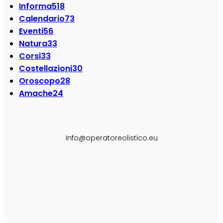
Informa
518
Calendario
73
Eventi
56
Natura
33
Corsi
33
Costellazioni
30
Oroscopo
28
Amache
24
SEGUI SU:
Info@operatoreolistico.eu
© 2024 Operatore Olistico | All Rights Reserved | Privacy Policy | Cookie Policy