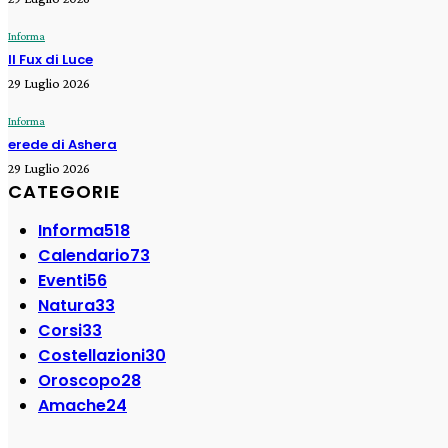
Informa
Il Fux di Luce
29 Luglio 2026
Informa
erede di Ashera
29 Luglio 2026
CATEGORIE
Informa
518
Calendario
73
Eventi
56
Natura
33
Corsi
33
Costellazioni
30
Oroscopo
28
Amache
24