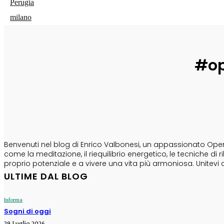
Perugia
milano
#op
CHI SONO
Benvenuti nel blog di Enrico Valbonesi, un appassionato Opera
come la meditazione, il riequilibrio energetico, le tecniche d
proprio potenziale e a vivere una vita più armoniosa. Unitevi 
ULTIME DAL BLOG
Informa
Sogni di oggi
29 Luglio 2026