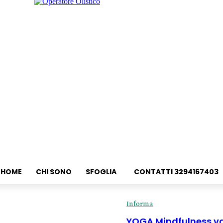
HOME
CHI SONO
SFOGLIA
CONTATTI 3294167403
Informa
YOGA Mindfulness va