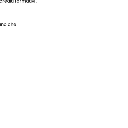
editi formativi .
mano che