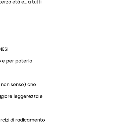
erza età e… a tutti
NESI
o e per poterla
el non senso) che
aggiore leggerezza e
ercizi di radicamento