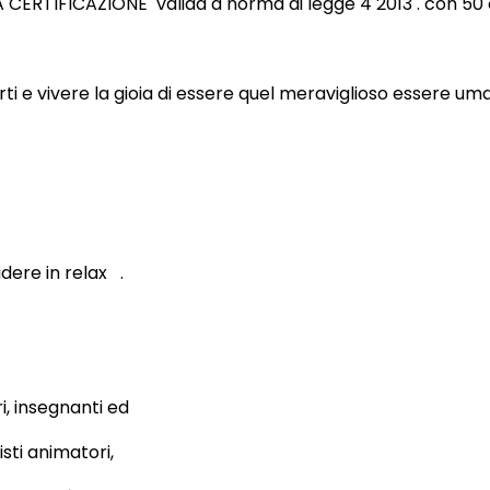
RTIFICAZIONE valida a norma di legge 4 2013 . con 50 cr
ti e vivere la gioia di essere quel meraviglioso essere u
idere in relax .
ri, insegnanti ed
isti animatori,