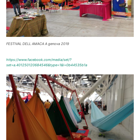
FESTIVAL DELL AMACA A genova 2019
https://www.facebook.com/media/set/?
set=a.401250120684546&type=1&l=0b44535b1a