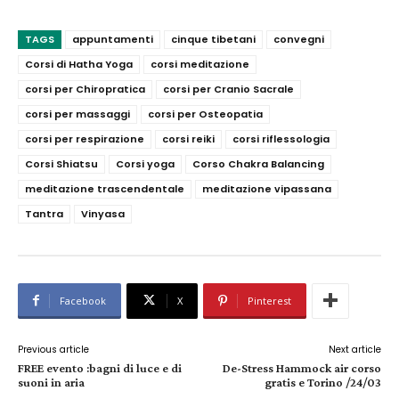
TAGS
appuntamenti
cinque tibetani
convegni
Corsi di Hatha Yoga
corsi meditazione
corsi per Chiropratica
corsi per Cranio Sacrale
corsi per massaggi
corsi per Osteopatia
corsi per respirazione
corsi reiki
corsi riflessologia
Corsi Shiatsu
Corsi yoga
Corso Chakra Balancing
meditazione trascendentale
meditazione vipassana
Tantra
Vinyasa
Facebook
X
Pinterest
Previous article
Next article
FREE evento :bagni di luce e di
De-Stress Hammock air corso
suoni in aria
gratis e Torino /24/03