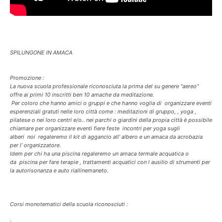
SPILUNGONE IN AMACA
Promozione :
La nuova scuola professionale riconosciuta la prima del su genere “aereo”
offre ai primi 10 inscritti ben 10 amache da meditazione.
Per coloro che hanno amici o gruppi e che hanno voglia di organizzare eventi
esperenziali gratuti nelle loro città come : meditazioni di gruppo, , yoga ,
pilatese o nei loro centri e/o.. nei parchi o giardini della propia città è possibile
chiamare per organizzare eventi fiere feste incontri per yoga sugli
alberi noi regaleremo il kit di aggancio all’ albero e un amaca da acrobazia
per l’ organizzatore.
Idem per chi ha una piscina regaleremo un amaca termale acquatica o
da piscina per fare terapie , trattamenti acquatici con l ausilio di strumenti per
la autorisonanza e auto riallinemaneto.
Corsi monotematici della scuola riconosciuti :
·