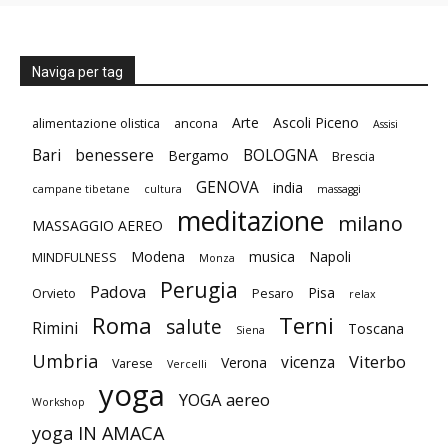
Naviga per tag
Arte
Ascoli Piceno
alimentazione olistica
ancona
Assisi
Bari
benessere
BOLOGNA
Bergamo
Brescia
GENOVA
india
campane tibetane
cultura
massaggi
meditazione
milano
MASSAGGIO AEREO
Modena
musica
Napoli
MINDFULNESS
Monza
Perugia
Padova
Pisa
Orvieto
Pesaro
relax
Roma
Terni
salute
Rimini
Toscana
Siena
Umbria
Viterbo
vicenza
Verona
Varese
Vercelli
yoga
YOGA aereo
Workshop
yoga IN AMACA