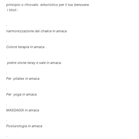
principio o ritrovato erboristico per il tuo benssere.
i titoli :
·
riarmonizzazione dei chakra in amaca
·
Colore terapia in amaca .
·
pietre stone teray e sale in amaca.
·
Per pilates in amaca
·
Per yoga in amaca
·
MASSAGGI in amaca
·
Posturologia in amaca
·