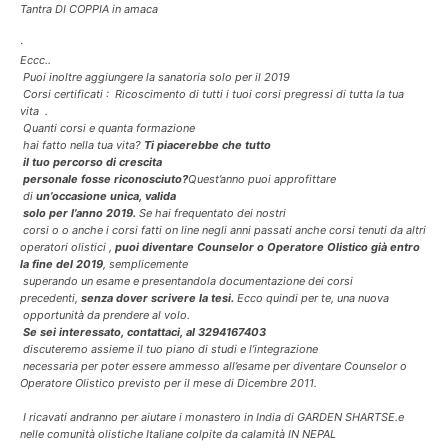
Tantra DI COPPIA in amaca
·
Eccc..
Puoi inoltre aggiungere la sanatoria solo per il 2019
Corsi certificati : Ricoscimento di tutti i tuoi corsi pregressi di tutta la tua
vita .
Quanti corsi e quanta formazione
hai fatto nella tua vita?
Ti piacerebbe che tutto
il tuo percorso di crescita
personale fosse riconosciuto?
Quest’anno puoi approfittare
di
un’occasione unica, valida
solo per l’anno 2019.
Se hai frequentato dei nostri
corsi o o anche i corsi fatti on line negli anni passati anche corsi tenuti da altri
operatori olistici ,
puoi diventare Counselor o Operatore Olistico già entro
la fine del 2019
, semplicemente
superando un esame e presentandola documentazione dei corsi
precedenti,
senza dover scrivere la tesi.
Ecco quindi per te, una nuova
opportunità da prendere al volo.
Se sei interessato, contattaci, al
3294167403
discuteremo assieme il tuo piano di studi e l’integrazione
necessaria per poter essere ammesso all’esame per diventare Counselor o
Operatore Olistico previsto per il mese di Dicembre 2011.
I ricavati andranno per aiutare i monastero in India di GARDEN SHARTSE.e
nelle comunità olistiche Italiane colpite da calamità IN NEPAL