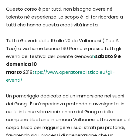
Questo corso è per tutti, non bisogna avere né
talento né esperienza. Lo scopo è di far ricordare a
tutti che hanno questa creatività innata.
Tutti i Giovedì dalle 19 alle 20 da Valbonesi ( Tea &
Tao) a via fiume bianco 130 Roma e presso tutti gli
eventi del festival dell oriente Genova
h
sabato 9 e
domenica 10
marzo
2019
ttps://www.operatoreolistico.eu/gli-
eventi/
Un pomeriggio dedicato ad un immersione nei suoni
dei Gong. È un’esperienza profonda e avvolgente, in
cui le intense vibrazioni sonore del Gong e delle
campane tibetane in amaca Valbonesi attraversano il
corpo fisico per raggiungere i suoi strati più profondi,
favorendo sia i processi di rigenerazione che un