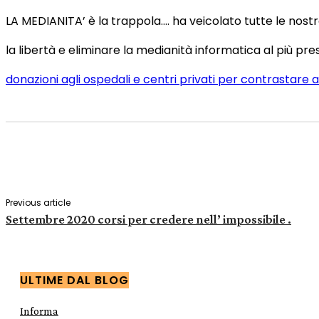
LA MEDIANITA’ è la trappola…. ha veicolato tutte le nostr
la libertà e eliminare la medianità informatica al più prest
donazioni agli ospedali e centri privati per contrastare
Share
Facebook
X
Pinterest
Previous article
Settembre 2020 corsi per credere nell’ impossibile .
ULTIME DAL BLOG
Informa