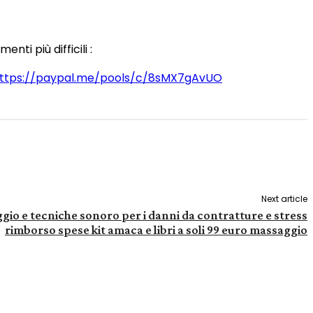
nti più difficili :
ink : https://paypal.me/pools/c/8sMX7gAvUO
Next article
gio e tecniche sonoro per i danni da contratture e stress
rimborso spese kit amaca e libri a soli 99 euro massaggio