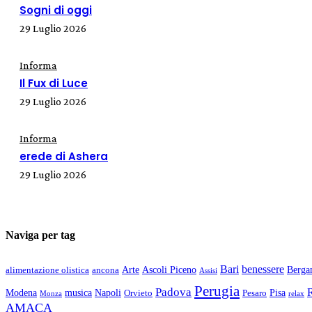
Sogni di oggi
29 Luglio 2026
Informa
Il Fux di Luce
29 Luglio 2026
Informa
erede di Ashera
29 Luglio 2026
Naviga per tag
Bari
benessere
Arte
Ascoli Piceno
Berg
alimentazione olistica
ancona
Assisi
Perugia
Padova
Modena
musica
Napoli
Pisa
Orvieto
Pesaro
Monza
relax
AMACA