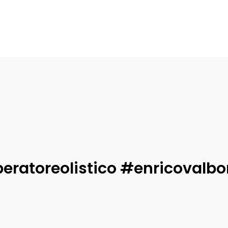
Informa
 oggi
Il Fux di Luce
 Luglio 2026
Enrico
-
29 Luglio 2026
eratoreolistico #enricovalbo