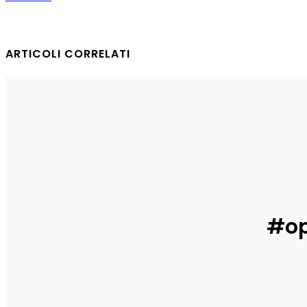
ARTICOLI CORRELATI
Informa
Informa
COSI E SE VI PARE
Sogni di
Enrico
-
31 Luglio 2026
Enrico
-
29
Informa
erede di Ashera
Enrico
-
29 Luglio 2026
#op
CHI SONO