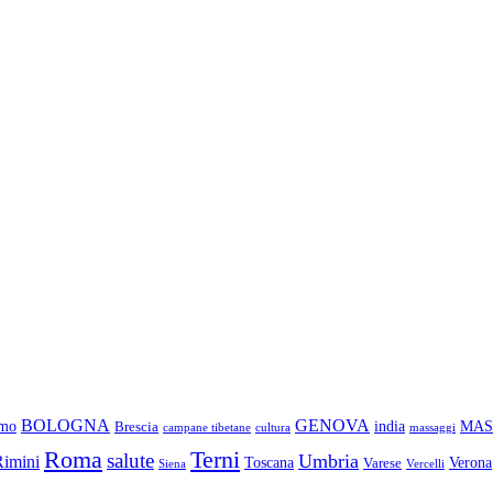
BOLOGNA
GENOVA
amo
india
MAS
Brescia
campane tibetane
cultura
massaggi
Roma
Terni
salute
Umbria
Rimini
Toscana
Verona
Varese
Siena
Vercelli