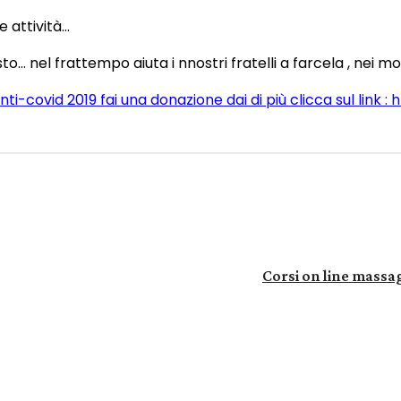
e attività…
o… nel frattempo aiuta i nnostri fratelli a farcela , nei mome
 anti-covid 2019 fai una donazione dai di più clicca sul l
WhatsApp
Corsi on line massag