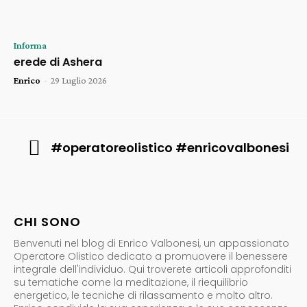
Informa
erede di Ashera
Enrico
-
29 Luglio 2026
#operatoreolistico #enricovalbonesi
CHI SONO
Benvenuti nel blog di Enrico Valbonesi, un appassionato
Operatore Olistico dedicato a promuovere il benessere
integrale dell'individuo. Qui troverete articoli approfonditi
su tematiche come la meditazione, il riequilibrio
energetico, le tecniche di rilassamento e molto altro.