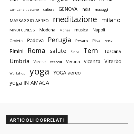
GENOVA
india
campane tibetane
cultura
massaggi
meditazione
milano
MASSAGGIO AEREO
Modena
musica
Napoli
MINDFULNESS
Monza
Perugia
Padova
Pisa
Orvieto
Pesaro
relax
Roma
Terni
salute
Rimini
Toscana
Siena
Umbria
Viterbo
vicenza
Verona
Varese
Vercelli
yoga
YOGA aereo
Workshop
yoga IN AMACA
ARTICOLI CORRELATI