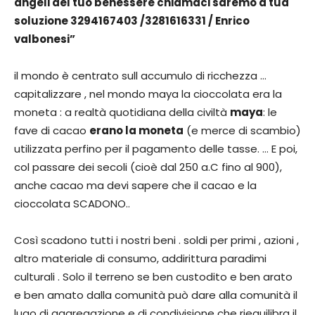
angeli del tuo benessere chiamaci saremo a tua
soluzione 3294167403 /3281616331 / Enrico
valbonesi”
il mondo è centrato sull accumulo di ricchezza …
capitalizzare , nel mondo maya la cioccolata era la
moneta : a realtà quotidiana della civiltà
maya
: le
fave di cacao
erano la moneta
(e merce di scambio)
utilizzata perfino per il pagamento delle tasse. … E poi,
col passare dei secoli (cioè dal 250 a.C fino al 900),
anche cacao ma devi sapere che il cacao e la
cioccolata SCADONO..
Così scadono tutti i nostri beni . soldi per primi , azioni ,
altro materiale di consumo, addirittura paradimi
culturali . Solo il terreno se ben custodito e ben arato
e ben amato dalla comunità può dare alla comunità il
lugo di aggregazione e di condivisione che riequilibra il