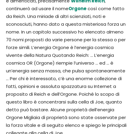
e dimenticati, precisamente
Wilhelm Reich
,
continuerò ad usare il nome
Orgone
così come fatto
da Reich. Una miriade di altri scienziati, noti e
sconosciuti, hanno dato a questa misteriosa forza un
nome. In un capitolo successivo ho elencato almeno
70 nomi proposti da varie persone per la stessa o per
forze simili. L’energia Orgone è l’energia cosmica
vivente della Natura Quotando Reich: … L’energia
cosmica OR (Orgone) riempie l’universo … ed … è
un’energia senza massa, che pulsa spontaneamente
… Per chi è interessato, c’è una enorme collezione di
fatti, opinioni e assoluta spazzatura su Internet a
proposito di Reich e dell’Orgone. Poiché lo scopo di
questo libro è concentrarsi sulla cella di Joe, quanto
detto può bastare. Alcune proprietà dell’energia
Orgone Migliaia di proprietà sono state osservate per
la forza vitale e di seguito elenco e spiego le principali
collegate alla cella di Joe.