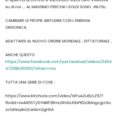
su di noi …. AL MASSIMO PERCHè I SOLDI SONO ..INUTILI..
CAMBIARE LE PROPIE ABITUDINI CON L ENERGIA
ORGONICA.
ADATTARSI AL NUOVO ORDINE MONDIALE..: DITTATORIALE ..
ANCHE QUESTO
https://www.facebook.com/yuri.tassinari/videos/2404
472396351010/?sfnsn=mo
TUTTA UNA SERIE DI COSE :
https://www.bitchute.com/video/WFuAZu6LrLZ5/?
fbclid=IwAR0STy5YNiRF28mLSRVbUDbPB2x3MagcgLrGu
zc1zKkxyIIxQtanbm2gHSA