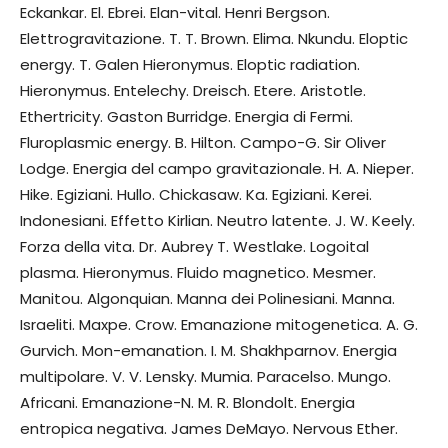
Eckankar. El. Ebrei. Elan-vital. Henri Bergson.
Elettrogravitazione. T. T. Brown. Elima. Nkundu. Eloptic
energy. T. Galen Hieronymus. Eloptic radiation.
Hieronymus. Entelechy. Dreisch. Etere. Aristotle.
Ethertricity. Gaston Burridge. Energia di Fermi.
Fluroplasmic energy. B. Hilton. Campo-G. Sir Oliver
Lodge. Energia del campo gravitazionale. H. A. Nieper.
Hike. Egiziani. Hullo. Chickasaw. Ka. Egiziani. Kerei.
Indonesiani. Effetto Kirlian. Neutro latente. J. W. Keely.
Forza della vita. Dr. Aubrey T. Westlake. Logoital
plasma. Hieronymus. Fluido magnetico. Mesmer.
Manitou. Algonquian. Manna dei Polinesiani. Manna.
Israeliti. Maxpe. Crow. Emanazione mitogenetica. A. G.
Gurvich. Mon-emanation. I. M. Shakhparnov. Energia
multipolare. V. V. Lensky. Mumia. Paracelso. Mungo.
Africani. Emanazione-N. M. R. Blondolt. Energia
entropica negativa. James DeMayo. Nervous Ether.