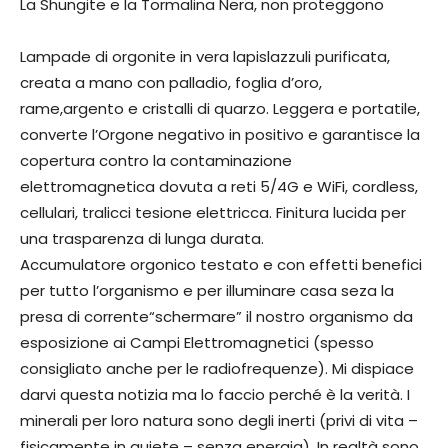
La Shungite e la Tormalina Nera, non proteggono
Lampade di orgonite in vera lapislazzuli purificata,
creata a mano con palladio, foglia d’oro,
rame,argento e cristalli di quarzo. Leggera e portatile,
converte l’Orgone negativo in positivo e garantisce la
copertura contro la contaminazione
elettromagnetica dovuta a reti 5/4G e WiFi, cordless,
cellulari, tralicci tesione elettricca. Finitura lucida per
una trasparenza di lunga durata.
Accumulatore orgonico testato e con effetti benefici
per tutto l’organismo e per illuminare casa seza la
presa di corrente“schermare” il nostro organismo da
esposizione ai Campi Elettromagnetici (spesso
consigliato anche per le radiofrequenze). Mi dispiace
darvi questa notizia ma lo faccio perché è la verità. I
minerali per loro natura sono degli inerti (privi di vita –
fisicamente in quiete – senza energia). In realtà sono