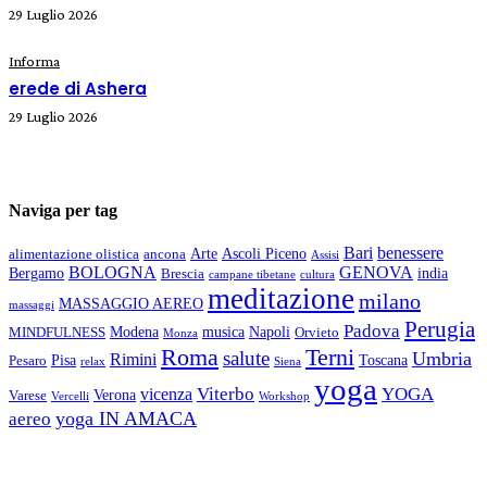
29 Luglio 2026
Informa
erede di Ashera
29 Luglio 2026
Naviga per tag
Bari
benessere
Arte
Ascoli Piceno
alimentazione olistica
ancona
Assisi
BOLOGNA
GENOVA
Bergamo
india
Brescia
campane tibetane
cultura
meditazione
milano
MASSAGGIO AEREO
massaggi
Perugia
Padova
Modena
musica
Napoli
MINDFULNESS
Orvieto
Monza
Roma
Terni
salute
Umbria
Rimini
Pisa
Toscana
Pesaro
relax
Siena
yoga
Viterbo
YOGA
vicenza
Verona
Varese
Vercelli
Workshop
yoga IN AMACA
aereo