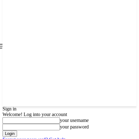
all about
parenting.com
Sign in
Welcome! Log into your account
your username
your password