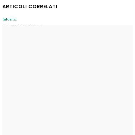
ARTICOLI CORRELATI
Informa
COSI E SE VI PARE
Enrico
-
31 Luglio 2026
Informa
Sogni di oggi
Enrico
-
29 Luglio 2026
Informa
Il Fux di Luce
Enrico
-
29 Luglio 2026
Informa
erede di Ashera
Enrico
-
29 Luglio 2026