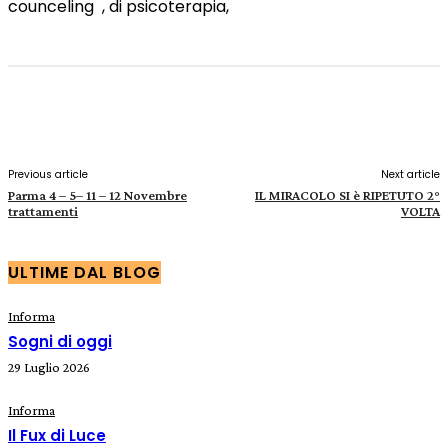
counceling , di psicoterapia,
Facebook
X
Pinterest
WhatsApp
Previous article
Next article
Parma 4 – 5– 11 – 12 Novembre
IL MIRACOLO SI è RIPETUTO 2°
trattamenti
VOLTA
ULTIME DAL BLOG
Informa
Sogni di oggi
29 Luglio 2026
Informa
Il Fux di Luce