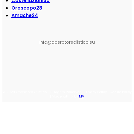
Costellazioni
30
Oroscopo
28
Amache
24
SEGUI SU:
Info@operatoreolistico.eu
© 2024 Operatore Olistico | All Rights Reserved | Privacy Policy | Cookie Policy
| Made with ♡ by
MV