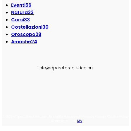
Eventi
56
Natura
33
Corsi
33
Costellazioni
30
Oroscopo
28
Amache
24
SEGUI SU:
Info@operatoreolistico.eu
© 2024 Operatore Olistico | All Rights Reserved | Privacy Policy | Cookie Policy
| Made with ♡ by
MV