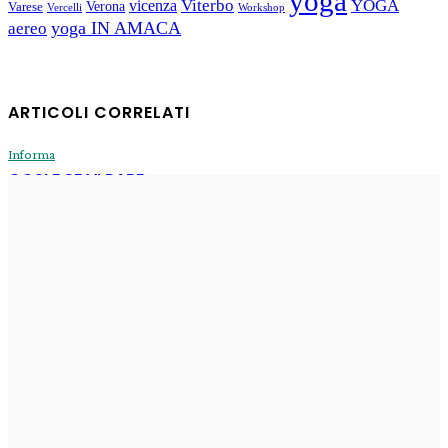
yoga
Viterbo
YOGA
vicenza
Verona
Varese
Vercelli
Workshop
yoga IN AMACA
aereo
ARTICOLI CORRELATI
Informa
COSI E SE VI PARE
Enrico
-
31 Luglio 2026
Informa
Sogni di oggi
Enrico
-
29 Luglio 2026
Informa
Il Fux di Luce
Enrico
-
29 Luglio 2026