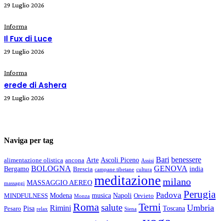
29 Luglio 2026
Informa
Il Fux di Luce
29 Luglio 2026
Informa
erede di Ashera
29 Luglio 2026
Naviga per tag
Bari
benessere
Arte
Ascoli Piceno
alimentazione olistica
ancona
Assisi
BOLOGNA
GENOVA
Bergamo
india
Brescia
campane tibetane
cultura
meditazione
milano
MASSAGGIO AEREO
massaggi
Perugia
Padova
Modena
musica
Napoli
MINDFULNESS
Orvieto
Monza
Roma
Terni
salute
Umbria
Rimini
Pisa
Toscana
Pesaro
relax
Siena