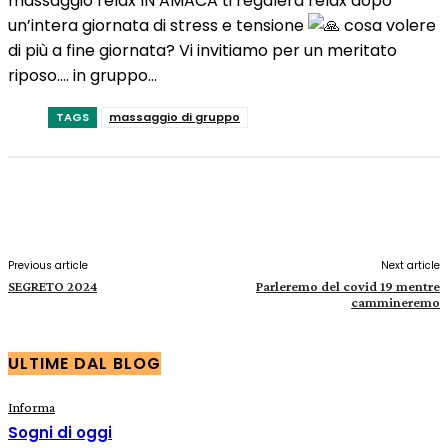
massaggio relax IN AMACA ti regalerà relax dopo
un’intera giornata di stress e tensione
cosa volere
di più a fine giornata? Vi invitiamo per un meritato
riposo…. in gruppo…
TAGS
massaggio di gruppo
Facebook
X
Pinterest
WhatsApp
Previous article
Next article
SEGRETO 2024
Parleremo del covid 19 mentre
cammineremo
ULTIME DAL BLOG
Informa
Sogni di oggi