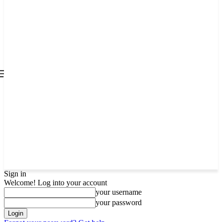
all about
parenting.com
Sign in
Welcome! Log into your account
your username
your password