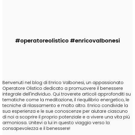
Informa
erede di Ashera
Enrico
-
29 Luglio 2026
#operatoreolistico #enricovalbonesi
CHI SONO
Benvenuti nel blog di Enrico Valbonesi, un appassionato
Operatore Olistico dedicato a promuovere il benessere
integrale dell'individuo. Qui troverete articoli approfonditi su
tematiche come la meditazione, il riequilibrio energetico, le
tecniche di rilassamento e molto altro. Enrico condivide la
sua esperienza e le sue conoscenze per aiutare ciascuno
di noi a scoprire il proprio potenziale e a vivere una vita più
armoniosa. Unitevi a lui in questo viaggio verso la
consapevolezza e il benessere!