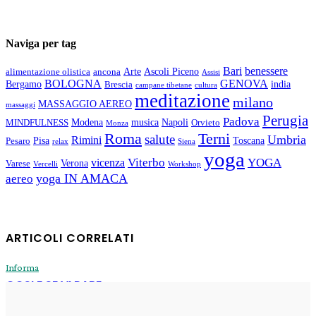
Naviga per tag
Bari
benessere
Arte
Ascoli Piceno
alimentazione olistica
ancona
Assisi
BOLOGNA
GENOVA
Bergamo
india
Brescia
campane tibetane
cultura
meditazione
milano
MASSAGGIO AEREO
massaggi
Perugia
Padova
Modena
musica
Napoli
MINDFULNESS
Orvieto
Monza
Roma
Terni
salute
Umbria
Rimini
Pisa
Toscana
Pesaro
relax
Siena
yoga
Viterbo
YOGA
vicenza
Verona
Varese
Vercelli
Workshop
yoga IN AMACA
aereo
ARTICOLI CORRELATI
Informa
COSI E SE VI PARE
Enrico
-
31 Luglio 2026