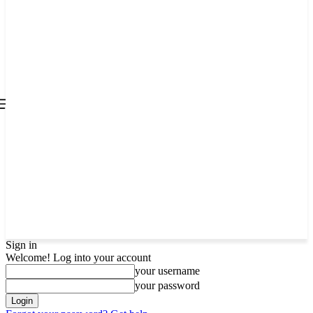
all about
parenting.com
Sign in
Welcome! Log into your account
your username
your password