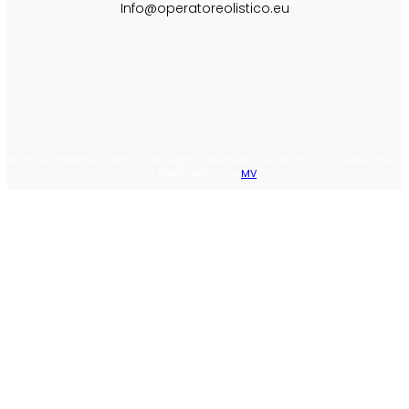
Info@operatoreolistico.eu
© 2024 Operatore Olistico | All Rights Reserved | Privacy Policy | Cookie Policy
| Made with ♡ by
MV