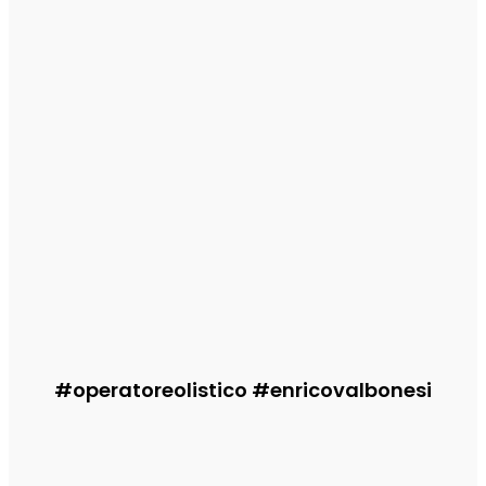
Informa
Sogni di oggi
Enrico
-
29 Luglio 2026
Informa
Il Fux di Luce
Enrico
-
29 Luglio 2026
Informa
erede di Ashera
Enrico
-
29 Luglio 2026
#operatoreolistico #enricovalbonesi