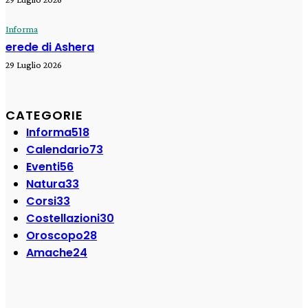
Informa
erede di Ashera
29 Luglio 2026
CATEGORIE
Informa
518
Calendario
73
Eventi
56
Natura
33
Corsi
33
Costellazioni
30
Oroscopo
28
Amache
24
SEGUI SU: