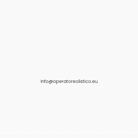
Info@operatoreolistico.eu
eratore Olistico | All Rights Reserved | Privacy Policy | Cookie Policy | Made wi