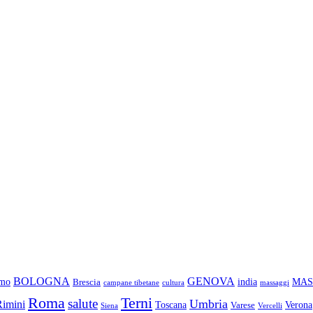
BOLOGNA
GENOVA
amo
india
MAS
Brescia
campane tibetane
cultura
massaggi
Roma
Terni
salute
Umbria
Rimini
Toscana
Verona
Varese
Siena
Vercelli