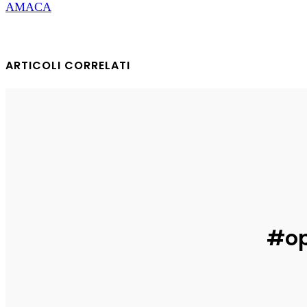
AMACA
ARTICOLI CORRELATI
Informa
Informa
COSI E SE VI PARE
Sogni di
Enrico
-
31 Luglio 2026
Enrico
-
29
Informa
erede di Ashera
Enrico
-
29 Luglio 2026
#op