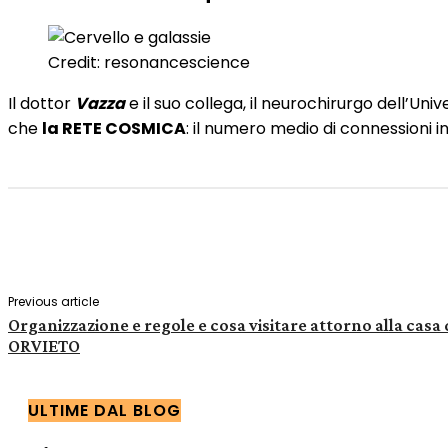
Credit: resonancescience
Il dottor
Vazza
e il suo collega, il neurochirurgo dell’Uni
che
la RETE COSMICA
: il numero medio di connessioni i
Share
Facebook
X
Pinterest
Previous article
Organizzazione e regole e cosa visitare attorno alla ca
ORVIETO
ULTIME DAL BLOG