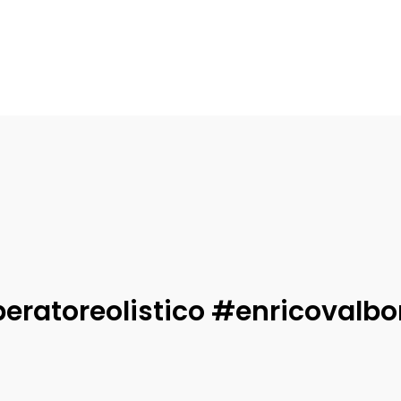
Informa
 oggi
Il Fux di Luce
 Luglio 2026
Enrico
-
29 Luglio 2026
eratoreolistico #enricovalbo