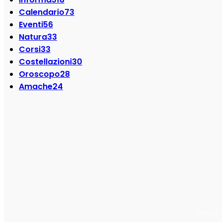
Calendario
73
Eventi
56
Natura
33
Corsi
33
Costellazioni
30
Oroscopo
28
Amache
24
SEGUI SU:
© 2024 Op