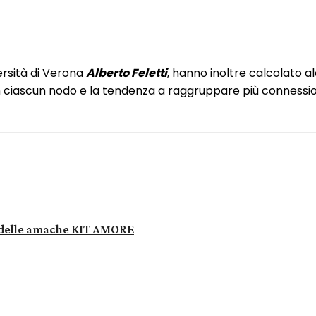
versità di Verona
Alberto Feletti
, hanno inoltre calcolato a
n ciascun nodo e la tendenza a raggruppare più connessioni i
WhatsApp
sa delle amache KIT AMORE