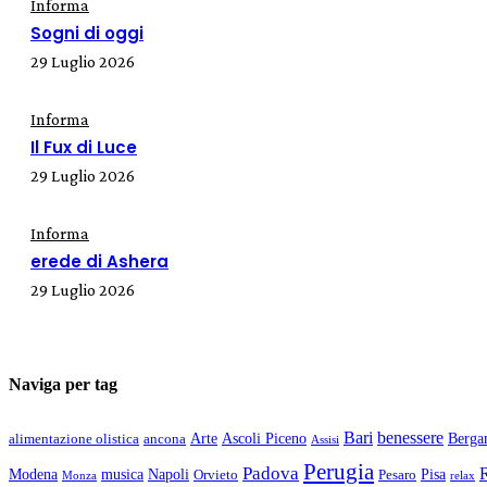
Informa
Sogni di oggi
29 Luglio 2026
Informa
Il Fux di Luce
29 Luglio 2026
Informa
erede di Ashera
29 Luglio 2026
Naviga per tag
Bari
benessere
Arte
Ascoli Piceno
Berg
alimentazione olistica
ancona
Assisi
Perugia
Padova
Modena
musica
Napoli
Pisa
Orvieto
Pesaro
Monza
relax