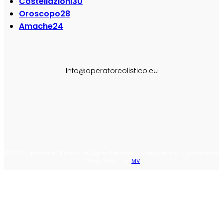
Costellazioni
30
Oroscopo
28
Amache
24
SEGUI SU:
Info@operatoreolistico.eu
© 2024 Operatore Olistico | All Rights Reserved | Privacy Policy | Cookie Policy
| Made with ♡ by
MV