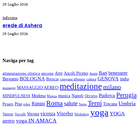
29 Luglio 2026
Informa
erede di Ashera
29 Luglio 2026
Naviga per tag
Bari
benessere
Arte
Ascoli Piceno
alimentazione olistica
ancona
Assisi
BOLOGNA
GENOVA
Bergamo
india
Brescia
campane tibetane
cultura
meditazione
milano
MASSAGGIO AEREO
massaggi
Perugia
Padova
Modena
musica
Napoli
MINDFULNESS
Orvieto
Monza
Roma
Terni
salute
Umbria
Rimini
Pisa
Toscana
Pesaro
relax
Siena
yoga
Viterbo
YOGA
vicenza
Verona
Varese
Vercelli
Workshop
yoga IN AMACA
aereo