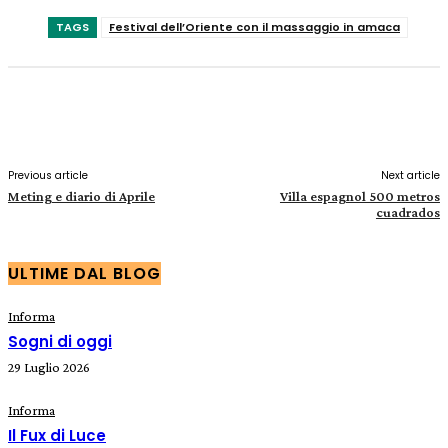
TAGS
Festival dell’Oriente con il massaggio in amaca
Facebook
X
Pinterest
WhatsApp
Previous article
Next article
Meting e diario di Aprile
Villa espagnol 500 metros
cuadrados
ULTIME DAL BLOG
Informa
Sogni di oggi
29 Luglio 2026
Informa
Il Fux di Luce