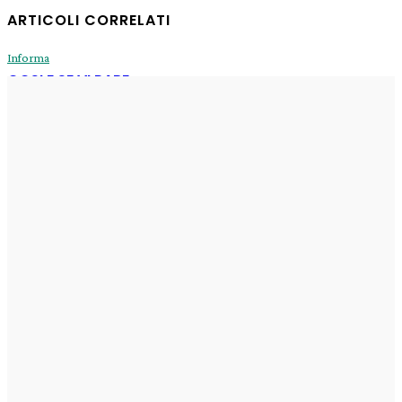
ARTICOLI CORRELATI
Informa
COSI E SE VI PARE
Enrico
-
31 Luglio 2026
Informa
Sogni di oggi
Enrico
-
29 Luglio 2026
Informa
Il Fux di Luce
Enrico
-
29 Luglio 2026
Informa
erede di Ashera
Enrico
-
29 Luglio 2026