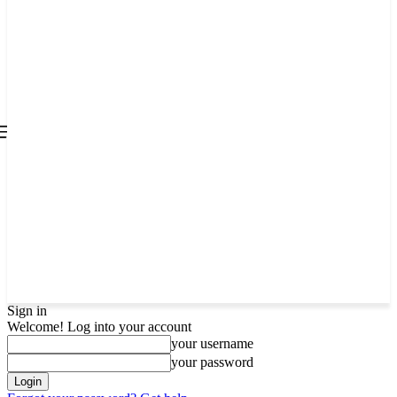
all about
parenting.com
Sign in
Welcome! Log into your account
your username
your password