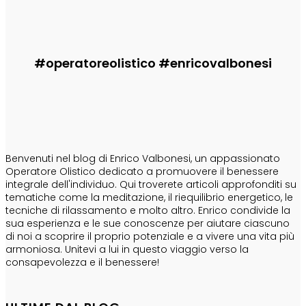
Enrico
-
29 Luglio 2026
#operatoreolistico #enricovalbonesi
CHI SONO
Benvenuti nel blog di Enrico Valbonesi, un appassionato
Operatore Olistico dedicato a promuovere il benessere
integrale dell'individuo. Qui troverete articoli approfonditi su
tematiche come la meditazione, il riequilibrio energetico, le
tecniche di rilassamento e molto altro. Enrico condivide la
sua esperienza e le sue conoscenze per aiutare ciascuno
di noi a scoprire il proprio potenziale e a vivere una vita più
armoniosa. Unitevi a lui in questo viaggio verso la
consapevolezza e il benessere!