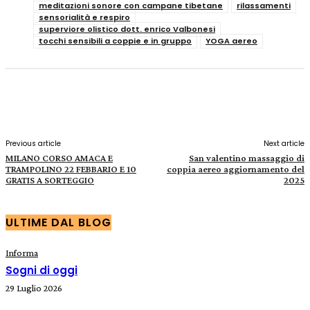
meditazioni sonore con campane tibetane
rilassamenti
sensorialità e respiro
superviore olistico dott. enrico Valbonesi
tocchi sensibili a coppie e in gruppo
YOGA aereo
Facebook
X
Pinterest
WhatsApp
Previous article
Next article
MILANO CORSO AMACA E
San valentino massaggio di
TRAMPOLINO 22 FEBBARIO E 10
coppia aereo aggiornamento del
GRATIS A SORTEGGIO
2025
ULTIME DAL BLOG
Informa
Sogni di oggi
29 Luglio 2026