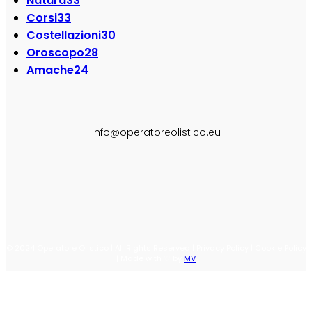
Natura
33
Corsi
33
Costellazioni
30
Oroscopo
28
Amache
24
SEGUI SU:
Info@operatoreolistico.eu
© 2024 Operatore Olistico | All Rights Reserved | Privacy Policy | Cookie Policy
| Made with ♡ by
MV