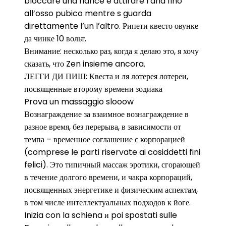
bloccare una narice e attirare l’aria fino
all’osso pubico mentre s guarda
direttamente l’un l’altro. Рипети квесто овунке
да чинке 10 вольт.
Внимание: несколько раз, когда я делаю это, я хочу
сказать, что Zen insieme ancora.
ЛЕГГИ ДИ ПИШ: Квеста и ля лотерея лотереи,
посвященные второму времени зодиака
Prova un massaggio slooow
Вознаграждение за взаимное вознаграждение в
разное время, без перерыва, в зависимости от
темпа – временное соглашение с корпорацией
(comprese le parti riservate ai cosiddetti fini
felici). Это типичный массаж эротики, сгорающей
в течение долгого времени, и чакра корпораций,
посвященных энергетике и физическим аспектам,
в том числе интеллектуальных подходов к йоге.
Inizia con la schiena и poi spostati sulle