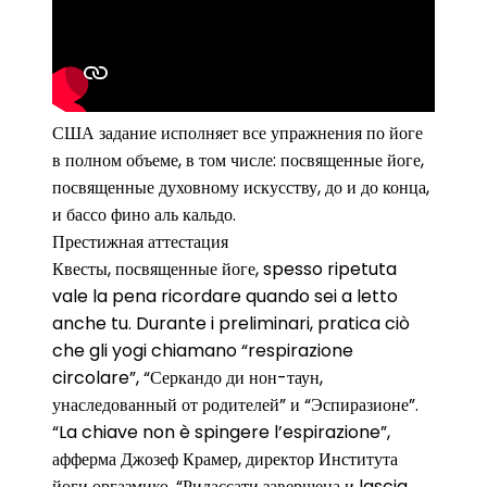
США задание исполняет все упражнения по йоге
в полном объеме, в том числе: посвященные йоге,
посвященные духовному искусству, до и до конца,
и бассо фино аль кальдо.
Престижная аттестация
Квесты, посвященные йоге, spesso ripetuta
vale la pena ricordare quando sei a letto
anche tu. Durante i preliminari, pratica ciò
che gli yogi chiamano “respirazione
circolare”, “Серкандо ди нон-таун,
унаследованный от родителей” и “Эспиразионе”.
“La chiave non è spingere l’espirazione”,
афферма Джозеф Крамер, директор Института
йоги оргазмико. “Рилассати завершена и lascia