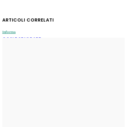
ARTICOLI CORRELATI
Informa
COSI E SE VI PARE
Enrico
-
31 Luglio 2026
Informa
Sogni di oggi
Enrico
-
29 Luglio 2026
Informa
Il Fux di Luce
Enrico
-
29 Luglio 2026
Informa
erede di Ashera