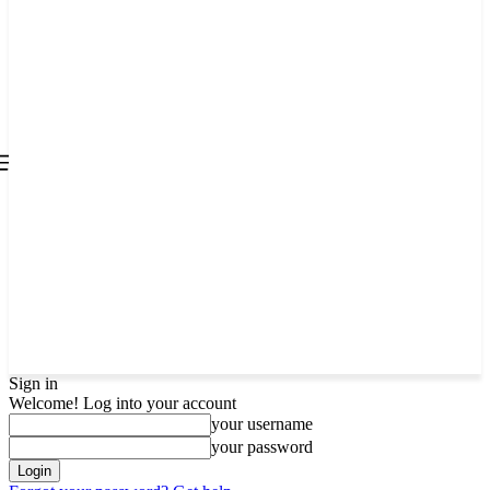
all about
parenting.com
Sign in
Welcome! Log into your account
your username
your password