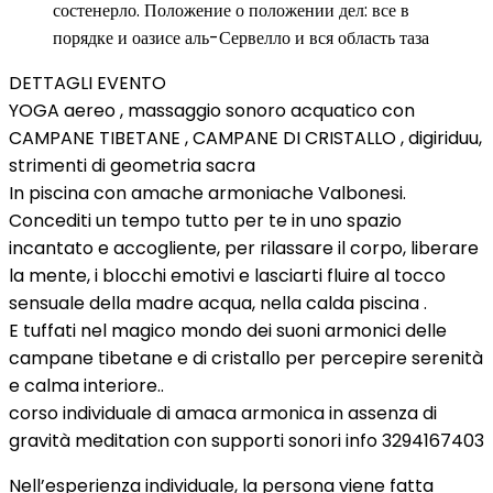
состенерло. Положение о положении дел: все в
порядке и оазисе аль-Сервелло и вся область таза
DETTAGLI EVENTO
YOGA aereo , massaggio sonoro acquatico con
CAMPANE TIBETANE , CAMPANE DI CRISTALLO , digiriduu,
strimenti di geometria sacra
In piscina con amache armoniache Valbonesi.
Concediti un tempo tutto per te in uno spazio
incantato e accogliente, per rilassare il corpo, liberare
la mente, i blocchi emotivi e lasciarti fluire al tocco
sensuale della madre acqua, nella calda piscina .
E tuffati nel magico mondo dei suoni armonici delle
campane tibetane e di cristallo per percepire serenità
e calma interiore..
corso individuale di amaca armonica in assenza di
gravità meditation con supporti sonori info 3294167403
Nell’esperienza individuale, la persona viene fatta