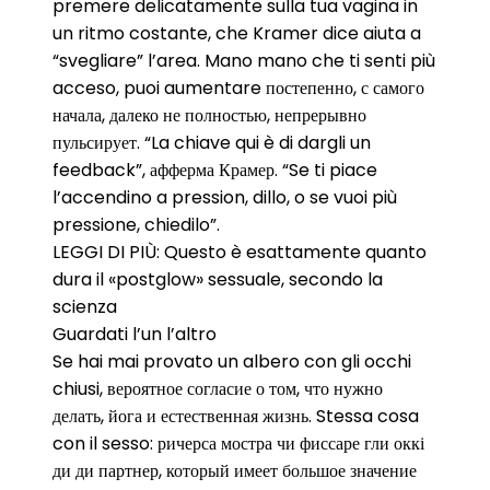
premere delicatamente sulla tua vagina in
un ritmo costante, che Kramer dice aiuta a
“svegliare” l’area. Mano mano che ti senti più
acceso, puoi aumentare постепенно, с самого
начала, далеко не полностью, непрерывно
пульсирует. “La chiave qui è di dargli un
feedback”, афферма Крамер. “Se ti piace
l’accendino a pression, dillo, o se vuoi più
pressione, chiedilo”.
LEGGI DI PIÙ: Questo è esattamente quanto
dura il «postglow» sessuale, secondo la
scienza
Guardati l’un l’altro
Se hai mai provato un albero con gli occhi
chiusi, вероятное согласие о том, что нужно
делать, йога и естественная жизнь. Stessa cosa
con il sesso: ричерса мостра чи фиссаре гли оккі
ди ди партнер, который имеет большое значение