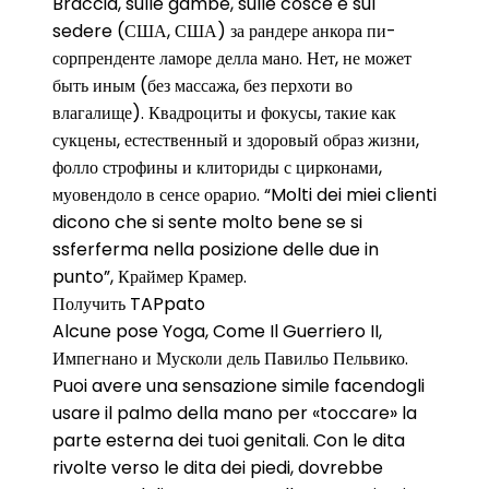
Braccia, sulle gambe, sulle cosce e sul
sedere (США, США) за рандере анкора пи-
сорпренденте ламоре делла мано. Нет, не может
быть иным (без массажа, без перхоти во
влагалище). Квадроциты и фокусы, такие как
сукцены, естественный и здоровый образ жизни,
фолло строфины и клиториды с цирконами,
муовендоло в сенсе орарио. “Molti dei miei clienti
dicono che si sente molto bene se si
ssferferma nella posizione delle due in
punto”, Краймер Крамер.
Получить TAPpato
Alcune pose Yoga, Come Il Guerriero II,
Импегнано и Мусколи дель Павильо Пельвико.
Puoi avere una sensazione simile facendogli
usare il palmo della mano per «toccare» la
parte esterna dei tuoi genitali. Con le dita
rivolte verso le dita dei piedi, dovrebbe