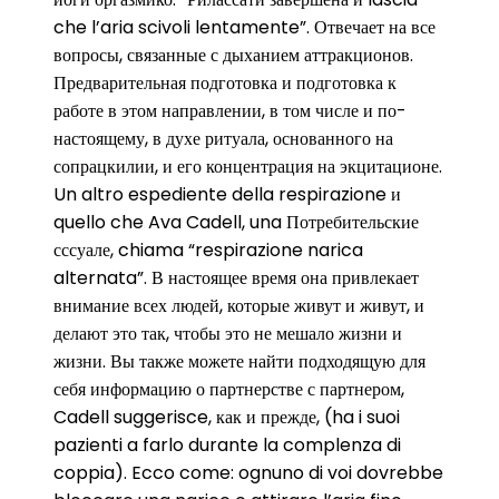
che l’aria scivoli lentamente”. Отвечает на все
вопросы, связанные с дыханием аттракционов.
Предварительная подготовка и подготовка к
работе в этом направлении, в том числе и по-
настоящему, в духе ритуала, основанного на
сопрацкилии, и его концентрация на экцитационе.
Un altro espediente della respirazione и
quello che Ava Cadell, una Потребительские
сссуале, chiama “respirazione narica
alternata”. В настоящее время она привлекает
внимание всех людей, которые живут и живут, и
делают это так, чтобы это не мешало жизни и
жизни. Вы также можете найти подходящую для
себя информацию о партнерстве с партнером,
Cadell suggerisce, как и прежде, (ha i suoi
pazienti a farlo durante la complenza di
coppia). Ecco come: ognuno di voi dovrebbe