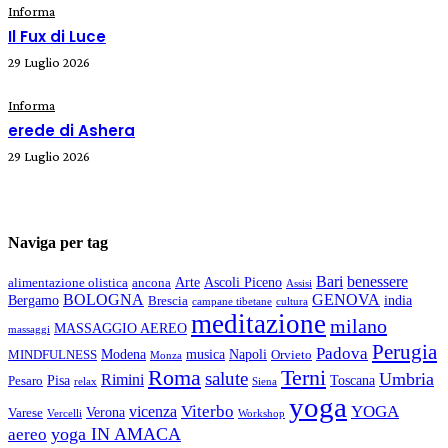
Informa
Il Fux di Luce
29 Luglio 2026
Informa
erede di Ashera
29 Luglio 2026
Naviga per tag
Bari
benessere
Arte
Ascoli Piceno
alimentazione olistica
ancona
Assisi
BOLOGNA
GENOVA
Bergamo
india
Brescia
campane tibetane
cultura
meditazione
milano
MASSAGGIO AEREO
massaggi
Perugia
Padova
Modena
musica
Napoli
MINDFULNESS
Orvieto
Monza
Roma
Terni
salute
Umbria
Rimini
Pisa
Toscana
Pesaro
relax
Siena
yoga
Viterbo
YOGA
vicenza
Verona
Varese
Vercelli
Workshop
yoga IN AMACA
aereo