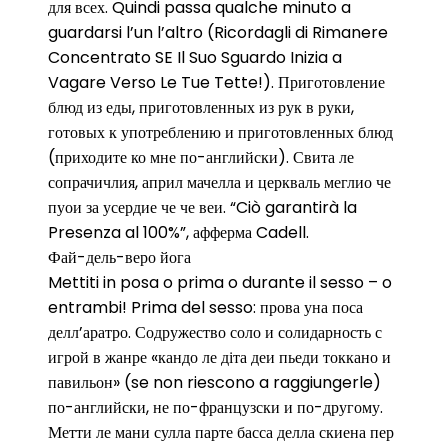
для всех. Quindi passa qualche minuto a
guardarsi l’un l’altro (Ricordagli di Rimanere
Concentrato SE Il Suo Sguardo Inizia a
Vagare Verso Le Tue Tette!). Приготовление
блюд из еды, приготовленных из рук в руки,
готовых к употреблению и приготовленных блюд
(приходите ко мне по-английски). Свита ле
сопрачичлия, април мачелла и церкваль меглио че
пуои за усердие че че веи. “Ciò garantirà la
Presenza al 100%”, афферма Cadell.
Фай-дель-веро йога
Mettiti in posa o prima o durante il sesso – o
entrambi! Prima del sesso: прова уна поса
делл’аратро. Содружество соло и солидарность с
игрой в жанре «кандо ле діта деи пьеди токкано и
павильон» (se non riescono a raggiungerle)
по-английски, не по-французски и по-другому.
Метти ле мани сулла парте басса делла скиена пер