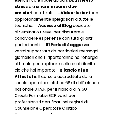
esercizi, contribuendo ad
abbattere lo
stress
e a
sincronizzare i due
emisferi
cerebrali.
…Video-lezioni
con
approfondimentie spiegazioni ditutte le
tecniche.
Accesso al Blog
dedicato
al Seminario Breve, per discutere e
condividere esperienze con tutti gli altri
partecipanti.
61 Perle di Saggezza
:
verrai supportato da particolari messaggi
giornalieri che ti riporteranno nell’energia
ottimale per applicare nella quotidianità
ciò che hai imparato.
Rilascio di un
Attestato
: Il corso è accreditato dalla
scuola operatore olistico 68/11 dell’ elenco
nazionale S.I.A.F. per il rilascio di n. 50
Crediti Formativi ECP validi per i
professionisti certificati nei registri di:
Counselor e Operatore Olistico