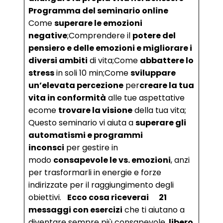
Programma del seminario online
Come
superare le emozioni
negative
;Comprendere il
potere del
pensiero e delle emozioni e migliorare i
diversi ambiti
di vita;Come
abbattere lo
stress
in soli 10 min;Come
sviluppare
un’elevata percezione
per
creare la tua
vita in conformità
alle tue aspettative
ecome
trovare la visione
della tua vita;
Questo seminario vi aiuta a
superare gli
automatismi e programmi
inconsci
per gestire in
modo
consapevole le vs. emozioni
, anzi
per trasformarli in energie e forze
indirizzate per il raggiungimento degli
obiettivi.
Ecco cosa riceverai
21
messaggi con esercizi
che ti aiutano a
diventare sempre più consapevole,
libero