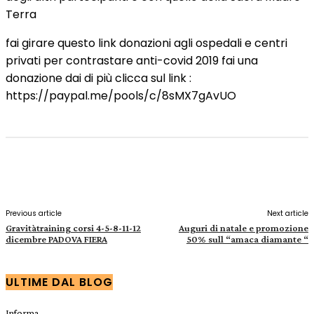
Terra
fai girare questo link donazioni agli ospedali e centri
privati per contrastare anti-covid 2019 fai una
donazione dai di più clicca sul link :
https://paypal.me/pools/c/8sMX7gAvUO
Facebook
X
Pinterest
WhatsApp
Previous article
Next article
Gravitàtraining corsi 4-5-8-11-12
Auguri di natale e promozione
dicembre PADOVA FIERA
50% sull “amaca diamante “
ULTIME DAL BLOG
Informa