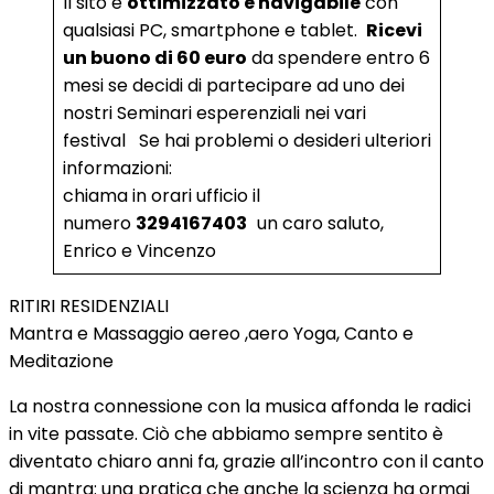
Il sito è
ottimizzato e navigabile
con
qualsiasi PC, smartphone e tablet.
Ricevi
un buono di 60 euro
da spendere entro 6
mesi se decidi di partecipare ad uno dei
nostri Seminari esperenziali nei vari
festival Se hai problemi o desideri ulteriori
informazioni:
chiama in orari ufficio il
numero
3294167403
un caro saluto,
Enrico e Vincenzo
RITIRI RESIDENZIALI
Mantra e Massaggio aereo ,aero Yoga, Canto e
Meditazione
La nostra connessione con la musica affonda le radici
in vite passate. Ciò che abbiamo sempre sentito è
diventato chiaro anni fa, grazie all’incontro con il canto
di mantra: una pratica che anche la scienza ha ormai