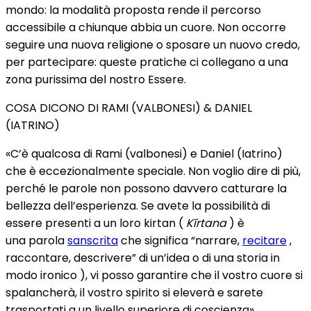
mondo: la modalità proposta rende il percorso
accessibile a chiunque abbia un cuore. Non occorre
seguire una nuova religione o sposare un nuovo credo,
per partecipare: queste pratiche ci collegano a una
zona purissima del nostro Essere.
COSA DICONO DI RAMI (VALBONESI) & DANIEL
(IATRINO)
«C’è qualcosa di Rami (valbonesi) e Daniel (Iatrino)
che è eccezionalmente speciale. Non voglio dire di più,
perché le parole non possono davvero catturare la
bellezza dell’esperienza. Se avete la possibilità di
essere presenti a un loro kirtan (
Kīrtana
) è
una parola
sanscrita
che significa “narrare,
recitare
,
raccontare, descrivere” di un’idea o di una storia in
modo ironico ), vi posso garantire che il vostro cuore si
spalancherà, il vostro spirito si eleverà e sarete
trasportati a un livello superiore di coscienza».