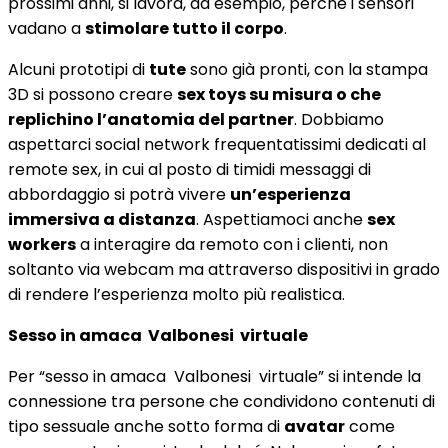
prossimi anni, si lavora, ad esempio, perché i sensori
vadano a
stimolare tutto il corpo
.
Alcuni prototipi di
tute
sono già pronti, con la stampa
3D si possono creare
sex toys su misura o che
replichino l’anatomia del partner
. Dobbiamo
aspettarci social network frequentatissimi dedicati al
remote sex, in cui al posto di timidi messaggi di
abbordaggio si potrà vivere
un’esperienza
immersiva a distanza
. Aspettiamoci anche
sex
workers
a interagire da remoto con i clienti, non
soltanto via webcam ma attraverso dispositivi in grado
di rendere l’esperienza molto più realistica.
Sesso in amaca Valbonesi virtuale
Per “sesso in amaca Valbonesi virtuale” si intende la
connessione tra persone che condividono contenuti di
tipo sessuale anche sotto forma di
avatar
come