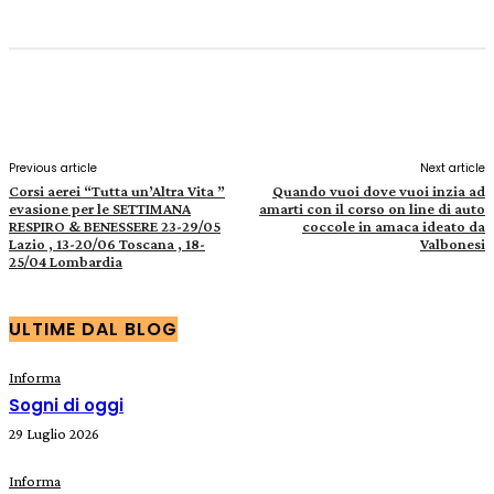
Facebook
X
Pinterest
WhatsApp
Previous article
Next article
Corsi aerei “Tutta un’Altra Vita ”
Quando vuoi dove vuoi inzia ad
evasione per le SETTIMANA
amarti con il corso on line di auto
RESPIRO & BENESSERE 23-29/05
coccole in amaca ideato da
Lazio , 13-20/06 Toscana , 18-
Valbonesi
25/04 Lombardia
ULTIME DAL BLOG
Informa
Sogni di oggi
29 Luglio 2026
Informa