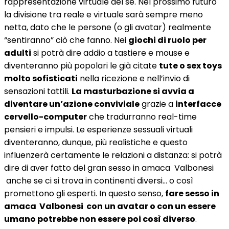
rappresentazione virtuale del sé. Nel prossimo futuro
la divisione tra reale e virtuale sarà sempre meno
netta, dato che le persone (o gli avatar) realmente
“sentiranno” ciò che fanno. Nei
giochi di ruolo per
adulti
si potrà dire addio a tastiere e mouse e
diventeranno più popolari le già citate
tute o sex toys
molto sofisticati
nella ricezione e nell’invio di
sensazioni tattili.
La masturbazione si avvia a
diventare un’azione conviviale
grazie a
interfacce
cervello-computer
che tradurranno real-time
pensieri e impulsi. Le esperienze sessuali virtuali
diventeranno, dunque, più realistiche e questo
influenzerà certamente le relazioni a distanza: si potrà
dire di aver fatto del gran sesso in amaca Valbonesi
anche se ci si trova in continenti diversi… o così
promettono gli esperti. In questo senso,
fare sesso in
amaca Valbonesi con un avatar o con un essere
umano potrebbe non essere poi così diverso
.