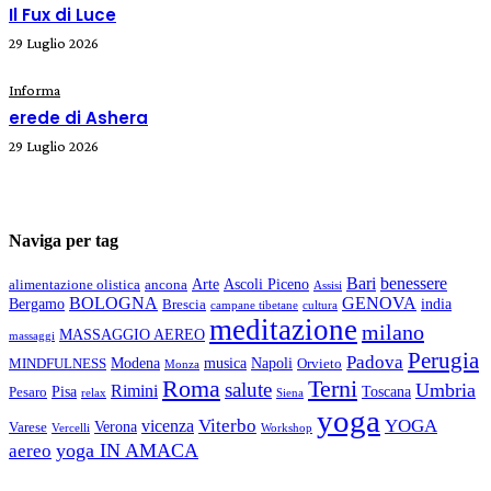
Il Fux di Luce
29 Luglio 2026
Informa
erede di Ashera
29 Luglio 2026
Naviga per tag
Bari
benessere
Arte
Ascoli Piceno
alimentazione olistica
ancona
Assisi
BOLOGNA
GENOVA
Bergamo
india
Brescia
campane tibetane
cultura
meditazione
milano
MASSAGGIO AEREO
massaggi
Perugia
Padova
Modena
musica
Napoli
MINDFULNESS
Orvieto
Monza
Roma
Terni
salute
Umbria
Rimini
Pisa
Toscana
Pesaro
relax
Siena
yoga
Viterbo
YOGA
vicenza
Verona
Varese
Vercelli
Workshop
yoga IN AMACA
aereo