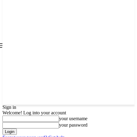
all about
parenting.com
Sign in
Welcome! Log into your account
your username
your password