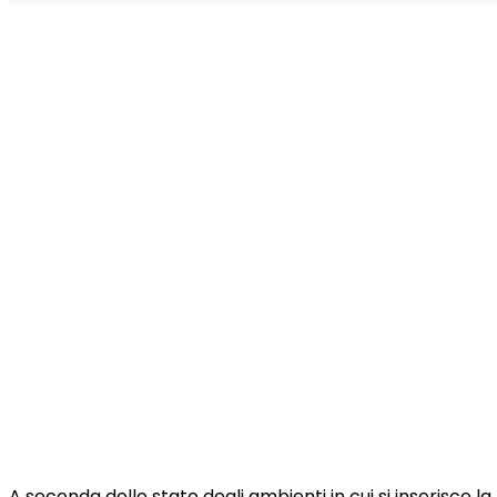
A seconda dello stato degli ambienti in cui si inserisce l