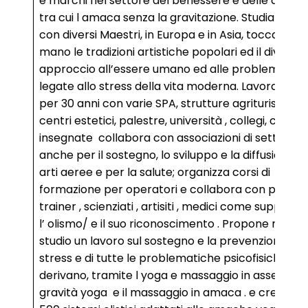
e marchi nel settore del benessere e delle arti a
tra cui l amaca senza la gravitazione. Studia e pra
con diversi Maestri, in Europa e in Asia, toccando 
mano le tradizioni artistiche popolari ed il diverso
approccio all’essere umano ed alle problematich
legate allo stress della vita moderna. Lavora, inolt
per 30 anni con varie SPA, strutture agrituristiche,
centri estetici, palestre, università , collegi, come
insegnate collabora con associazioni di settore
anche per il sostegno, lo sviluppo e la diffusione de
arti aeree e per la salute; organizza corsi di
formazione per operatori e collabora con person
trainer , scienziati , artisiti , medici come supporto
l’ olismo/ e il suo riconoscimento . Propone nel su
studio un lavoro sul sostegno e la prevenzione del
stress e di tutte le problematiche psicofisiche ch
derivano, tramite l yoga e massaggio in assenza d
gravità yoga e il massaggio in amaca . e crea più 