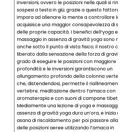
inversioni, ovvero le posizioni nelle quali si rimane
sospesi a testa in giù; grazie a questo fattore si
impara ad allenare la mente a controllare la paura
acquisisce una maggior consapevolezza di se stes
delle proprie capacità. I benefici dell‘yoga e
massaggio in assenza di gravità yoga sono notevo
anche sotto il punto di vista fisico; il nostro corpo,
liberato dalla sensazione della forza di gravità, è i
grado di eseguire le posizioni con maggiore
profondità e le inversioni garantiscono un
allungamento profondo della colonna vertebrale
che, distendendosi, permette il riallineamento del
vertebre. meditazione dentro l’amaca con
aromaterapia e con suoni di campane tibetane
Mediamente una lezione di yoga e massaggio in
assenza di gravità yoga dura un’ora, e inizia con de
asana di riscaldamento per poi passare alla prati
delle posizioni aeree utilizzando l’amaca in