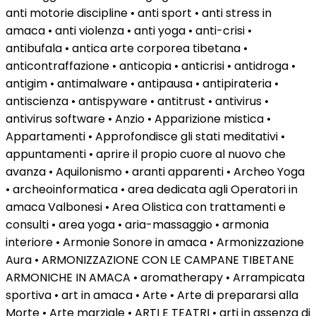
anti motorie discipline • anti sport • anti stress in
amaca • anti violenza • anti yoga • anti-crisi •
antibufala • antica arte corporea tibetana •
anticontraffazione • anticopia • anticrisi • antidroga •
antigim • antimalware • antipausa • antipirateria •
antiscienza • antispyware • antitrust • antivirus •
antivirus software • Anzio • Apparizione mistica •
Appartamenti • Approfondisce gli stati meditativi •
appuntamenti • aprire il propio cuore al nuovo che
avanza • Aquilonismo • aranti apparenti • Archeo Yoga
• archeoinformatica • area dedicata agli Operatori in
amaca Valbonesi • Area Olistica con trattamenti e
consulti • area yoga • aria-massaggio • armonia
interiore • Armonie Sonore in amaca • Armonizzazione
Aura • ARMONIZZAZIONE CON LE CAMPANE TIBETANE
ARMONICHE IN AMACA • aromatherapy • Arrampicata
sportiva • art in amaca • Arte • Arte di prepararsi alla
Morte • Arte marziale • ARTI E TEATRI • arti in assenza di