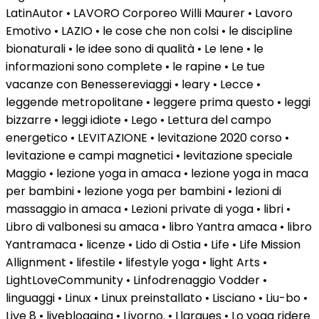
LatinAutor • LAVORO Corporeo Willi Maurer • Lavoro
Emotivo • LAZIO • le cose che non colsi • le discipline
bionaturali • le idee sono di qualità • Le Iene • le
informazioni sono complete • le rapine • Le tue
vacanze con Benessereviaggi • leary • Lecce •
leggende metropolitane • leggere prima questo • leggi
bizzarre • leggi idiote • Lego • Lettura del campo
energetico • LEVITAZIONE • levitazione 2020 corso •
levitazione e campi magnetici • levitazione speciale
Maggio • lezione yoga in amaca • lezione yoga in maca
per bambini • lezione yoga per bambini • lezioni di
massaggio in amaca • Lezioni private di yoga • libri •
Libro di valbonesi su amaca • libro Yantra amaca • libro
Yantramaca • licenze • Lido di Ostia • Life • Life Mission
Allignment • lifestile • lifestyle yoga • light Arts •
LightLoveCommunity • Linfodrenaggio Vodder •
linguaggi • Linux • Linux preinstallato • Lisciano • Liu-bo •
Live 8 • liveblogging • Livorno. • Llargues • Lo yoga ridere