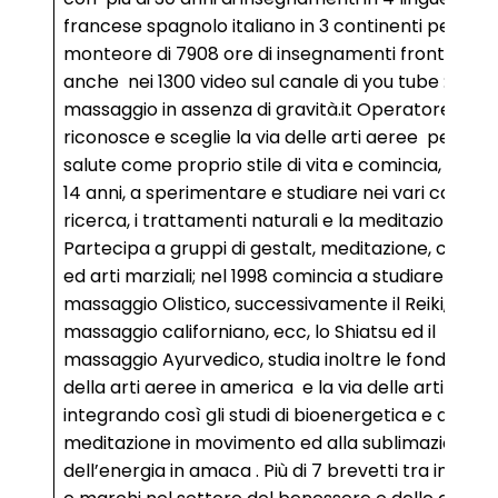
francese spagnolo italiano in 3 continenti per un
monteore di 7908 ore di insegnamenti frontali visib
anche nei 1300 video sul canale di you tube : yoga
massaggio in assenza di gravità.it Operatore olisti
riconosce e sceglie la via delle arti aeree per la
salute come proprio stile di vita e comincia, all’età
14 anni, a sperimentare e studiare nei vari campi d
ricerca, i trattamenti naturali e la meditazione.
Partecipa a gruppi di gestalt, meditazione, counse
ed arti marziali; nel 1998 comincia a studiare l’arte
massaggio Olistico, successivamente il Reiki,
massaggio californiano, ecc, lo Shiatsu ed il
massaggio Ayurvedico, studia inoltre le fondamen
della arti aeree in america e la via delle arti marzia
integrando così gli studi di bioenergetica e di
meditazione in movimento ed alla sublimazione
dell’energia in amaca . Più di 7 brevetti tra invenzi