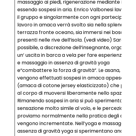
massaggio ai piedi, rigenerazione mediante i suoin
essendo sospesi in aria. Enrico Valbonesi lavorerà
il gruppo e singolarmente con ogni partecipante. I
lavoro in amaca verrà svolto sia nella splendida
terrazza fronte oceano, sia immersi nei boschetti
presenti nelle rive dell’isola. (vedi video) Sarà
possibile, a discrezione dell’insegnante, organizza
un’ uscita in barca a vela per fare esperienza di y
e massaggio in assenza di gravità yoga
e“combattere la forza di gravità”. Le asana, infatti
vengono effettuati sospesi in amaca appesa al 
(amaca di cotone jersey elasticizzato) che perm
al corpo di muoversi liberamente nello spazio.
Rimanendo sospesi in aria si può sperimentare un
sensazione molto simile al volo, e le percezioni ch
proviamo normalmente nella pratica degli asana
vengono incrementate. Nell’yoga e massaggio in
assenza di gravità yoga si sperimentano anche le