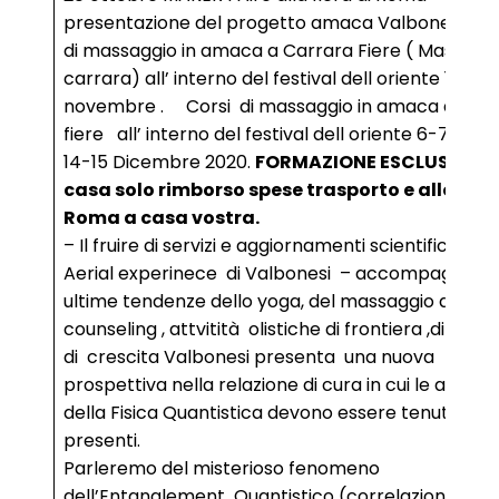
presentazione del progetto amaca Valbonesi . Co
di massaggio in amaca a Carrara Fiere ( Massa
carrara) all’ interno del festival dell oriente 1-2-3
novembre . Corsi di massaggio in amaca a Pad
fiere all’ interno del festival dell oriente 6-7-8 e 
14-15 Dicembre 2020.
FORMAZIONE ESCLUSIVA I
casa solo rimborso spese trasporto e alloggi
Roma a casa vostra.
– Il fruire di servizi e aggiornamenti scientifici con
Aerial experinece di Valbonesi – accompagnand
ultime tendenze dello yoga, del massaggio del
counseling , attvitità olistiche di frontiera ,di perco
di crescita Valbonesi presenta una nuova
prospettiva nella relazione di cura in cui le acquisi
della Fisica Quantistica devono essere tenute
presenti.
Parleremo del misterioso fenomeno
dell’Entanglement Quantistico (correlazione