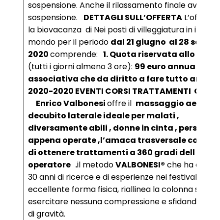
sospensione. Anche il rilassamento finale avviene 
sospensione.
DETTAGLI SULL’OFFERTA
L’offerta
la biovacanza di Nei posti di villeggiatura in italia 
mondo per il periodo
dal 21 giugno al 28 sette
2020
comprende:
1. Quota riservata allo stag
(tutti i giorni almeno 3 ore):
99 euro annua tess
associativa che da diritto a fare tutto anno
2020-2020 EVENTI CORSI TRATTAMENTI GRAT
Enrico Valbonesi
offre il
massaggio aereo c
decubito laterale ideale per malati ,
diversamente abili , donne in cinta , persone
appena operate ,l’amaca trasversale consen
di ottenere trattamenti a 360 gradi dell
operatore .
il metodo
VALBONESI®
che ha creato
30 anni di ricerce e di esperienze nei festival dona
eccellente forma fisica, riallinea la colonna senza
esercitare nessuna compressione e sfidando la f
di gravità.