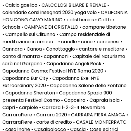
• Calcio gaelico • CALCOLOSI BILIARE E RENALE •
calendario corsi insegnati 2020 yoga volo • CALIFORNIA
HON CONG CAVO MARINO • calisthenics • Call for
Schools • CAMPANE DI CRISTALLO • campane tibetane
• Campello sul Clitunno • Campo residenziale di
meditazione in amaca … • candle • cane • canicinesi •
Cannara • Canoa • Canottaggio • cantare e meditare •
canto di mantra • capannoni • Capitale del Naturismo
sarà nel Gargano • Capodanno Angeli Rock •
Capodanno Cosmo: Festival NYE Roma 2020 •
Capodanno Eur City • Capodanno Exe: NYE
Extraordinary 2020 • Capodanno Salone delle Fontane
• Capodanno Sheraton • Capodanno Spazio 900
presenta Festival Cosmo • Capoeira • Capraia Isola •
Capri • carpiole • Carrara 1-2-3-4 Novembre
CarraraFiere • Carrara 2020 • CARRARA FIERA AMACA •
CarraraFiere • carte di credito • CASALE MONFERRATO
• casalinghe • Casalpalocco • Cascia • Case editrici