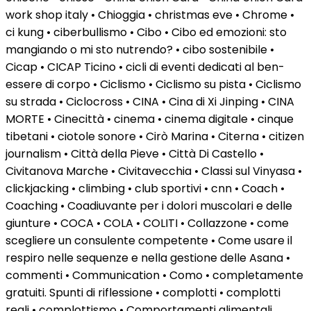
work shop italy • Chioggia • christmas eve • Chrome •
ci kung • ciberbullismo • Cibo • Cibo ed emozioni: sto
mangiando o mi sto nutrendo? • cibo sostenibile •
Cicap • CICAP Ticino • cicli di eventi dedicati al ben-
essere di corpo • Ciclismo • Ciclismo su pista • Ciclismo
su strada • Ciclocross • CINA • Cina di Xi Jinping • CINA
MORTE • Cinecittà • cinema • cinema digitale • cinque
tibetani • ciotole sonore • Cirò Marina • Citerna • citizen
journalism • Città della Pieve • Città Di Castello •
Civitanova Marche • Civitavecchia • Classi sul Vinyasa •
clickjacking • climbing • club sportivi • cnn • Coach •
Coaching • Coadiuvante per i dolori muscolari e delle
giunture • COCA • COLA • COLITI • Collazzone • come
scegliere un consulente competente • Come usare il
respiro nelle sequenze e nella gestione delle Asana •
commenti • Communication • Como • completamente
gratuiti. Spunti di riflessione • complotti • complotti
reali • complottismo • Comportamenti alimentali