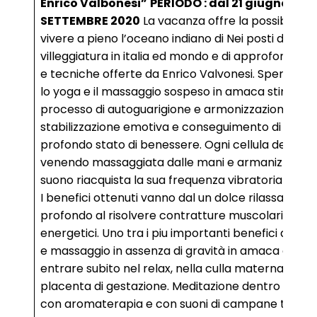
Enrico Valbonesi”
PERIODO : dal 21 giugno al 2
SETTEMBRE 2020
La vacanza offre la possibilità d
vivere a pieno l’oceano indiano di Nei posti di
villeggiatura in italia ed mondo e di approfondire 
e tecniche offerte da Enrico Valvonesi. Sperimen
lo yoga e il massaggio sospeso in amaca stimola il
processo di autoguarigione e armonizzazione,
stabilizzazione emotiva e conseguimento di un
profondo stato di benessere. Ogni cellula del cor
venendo massaggiata dalle mani e armanizzata d
suono riacquista la sua frequenza vibratoria natur
I benefici ottenuti vanno dal un dolce rilassament
profondo al risolvere contratture muscolari e nod
energetici. Uno tra i piu importanti benefici dell’ 
e massaggio in assenza di gravità in amaca è quell
entrare subito nel relax, nella culla materna. nella
placenta di gestazione. Meditazione dentro l’ama
con aromaterapia e con suoni di campane tibeta