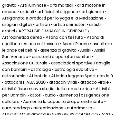
gravità • Arti luminose • arti marziali • arti motorie in
amaca • articoli • artificial intelligence • artigianato •
Artigianato e prodotti per lo yoga e la Meditazione •
artigiani digitali • artisan • artisti animatori • artisti
erotici • ARTRALGIE E MIALGIE IN GENERALE •
Artrocinetica aerea • Asana con tessuto • Asana di
equilibrio • Asana sul tessuto • Ascoli Piceno • ascoltare
le onde dei delfini • assenza di gravità • Assisi • Assisi
San Venanzo • assistenti e operatori sanitari •
Associazione Culturale • associazioni sportive Famiglie
con bambini • astrologia • astrologia evolutiva •
astronomia • Atlantide • Atletica leggera Sport con la B
• attacchi ITALIA 2020 • attacchi virali • attacco virale •
attività fisica nuovo stadio della roma torrino • Attività
per Bambini • attori • audio • aumenta l’ossigenazione
cellulare • Aumenta la capacità di apprendimento •
aura readings • autenticazione • autorimesse •
AUTOSTIMA in amaca BENESSERE PSICOLOGICO • AVG •