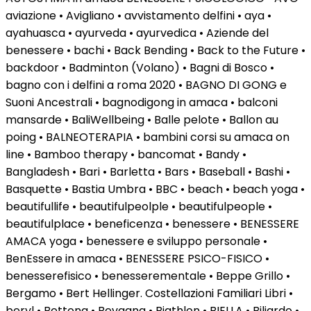
aviazione • Avigliano • avvistamento delfini • aya •
ayahuasca • ayurveda • ayurvedica • Aziende del
benessere • bachi • Back Bending • Back to the Future •
backdoor • Badminton (Volano) • Bagni di Bosco •
bagno con i delfini a roma 2020 • BAGNO DI GONG e
Suoni Ancestrali • bagnodigong in amaca • balconi
mansarde • BaliWellbeing • Balle pelote • Ballon au
poing • BALNEOTERAPIA • bambini corsi su amaca on
line • Bamboo therapy • bancomat • Bandy •
Bangladesh • Bari • Barletta • Bars • Baseball • Bashi •
Basquette • Bastia Umbra • BBC • beach • beach yoga •
beautifullife • beautifulpeolple • beautifulpeople •
beautifulplace • beneficenza • benessere • BENESSERE
AMACA yoga • benessere e sviluppo personale •
BenEssere in amaca • BENESSERE PSICO-FISICO •
benesserefisico • benesserementale • Beppe Grillo •
Bergamo • Bert Hellinger. Costellazioni Familiari Libri •
beryl • Bettona • Bevagna • Biathlon • BIELLA • Biliardo •