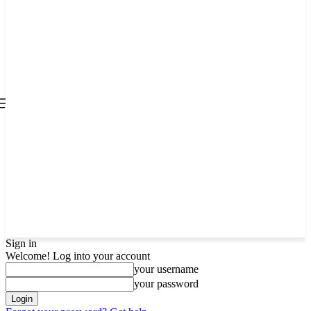
all about
parenting.com
Sign in
Welcome! Log into your account
your username
your password