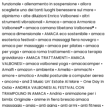
funzionale • allenamento in sospensione • allora
scegliete uno dei tanti luoghi benessere sul mare •
alpinismo • alte diluizioni Enrico Valbonesi • altri
strumenti vibrazionali • Amaca • amaca Armonica
Valbonesi® • amaca camana tibetana Valbonesi® •
amaca dimensionale • AMACA eco sostenibile • amaca
esoterica festival • amaca massaggi fiera novegro •
amaca per massaggio • amaca per pilates • amaca
per yoga • amaca roma trattamenti • amaca terapia
gravidanza • AMACA TRATTAMENTI • AMACA
VALBONESI • amaca valbonesi yoga • amacacamper •
Amalfi • amazon • ambiente • Amelia • ammachi •
amore • amotica • Analisi posturale a computer aerea
• ancona • and 3 Music Un’ Estate Al Mare – One Day In
Ostia • ANDREA VALBONESI AL FESTIVAL CON
TRAMPOLINO IN AMACA • Andria • animazione per i
bimbi. Originale • anime in fiera brescia amaca
massaggio • ansia • anti aging • anti armi • anti fitness •