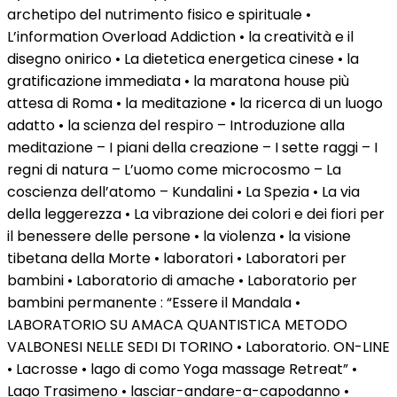
archetipo del nutrimento fisico e spirituale •
L’information Overload Addiction • la creatività e il
disegno onirico • La dietetica energetica cinese • la
gratificazione immediata • la maratona house più
attesa di Roma • la meditazione • la ricerca di un luogo
adatto • la scienza del respiro – Introduzione alla
meditazione – I piani della creazione – I sette raggi – I
regni di natura – L’uomo come microcosmo – La
coscienza dell’atomo – Kundalini • La Spezia • La via
della leggerezza • La vibrazione dei colori e dei fiori per
il benessere delle persone • la violenza • la visione
tibetana della Morte • laboratori • Laboratori per
bambini • Laboratorio di amache • Laboratorio per
bambini permanente : “Essere il Mandala •
LABORATORIO SU AMACA QUANTISTICA METODO
VALBONESI NELLE SEDI DI TORINO • Laboratorio. ON-LINE
• Lacrosse • lago di como Yoga massage Retreat” •
Lago Trasimeno • lasciar-andare-a-capodanno •