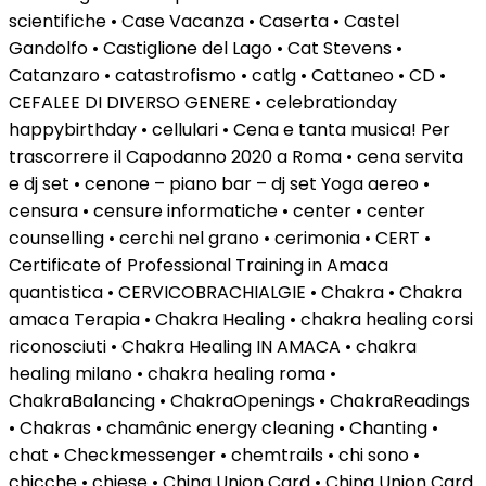
scientifiche • Case Vacanza • Caserta • Castel
Gandolfo • Castiglione del Lago • Cat Stevens •
Catanzaro • catastrofismo • catlg • Cattaneo • CD •
CEFALEE DI DIVERSO GENERE • celebrationday
happybirthday • cellulari • Cena e tanta musica! Per
trascorrere il Capodanno 2020 a Roma • cena servita
e dj set • cenone – piano bar – dj set Yoga aereo •
censura • censure informatiche • center • center
counselling • cerchi nel grano • cerimonia • CERT •
Certificate of Professional Training in Amaca
quantistica • CERVICOBRACHIALGIE • Chakra • Chakra
amaca Terapia • Chakra Healing • chakra healing corsi
riconosciuti • Chakra Healing IN AMACA • chakra
healing milano • chakra healing roma •
ChakraBalancing • ChakraOpenings • ChakraReadings
• Chakras • chamânic energy cleaning • Chanting •
chat • Checkmessenger • chemtrails • chi sono •
chicche • chiese • China Union Card • China Union Card