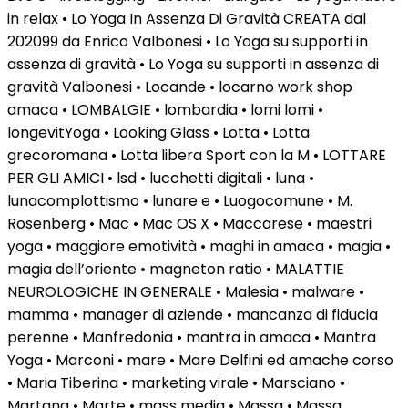
in relax • Lo Yoga In Assenza Di Gravità CREATA dal
202099 da Enrico Valbonesi • Lo Yoga su supporti in
assenza di gravità • Lo Yoga su supporti in assenza di
gravità Valbonesi • Locande • locarno work shop
amaca • LOMBALGIE • lombardia • lomi lomi •
longevitYoga • Looking Glass • Lotta • Lotta
grecoromana • Lotta libera Sport con la M • LOTTARE
PER GLI AMICI • lsd • lucchetti digitali • luna •
lunacomplottismo • lunare e • Luogocomune • M.
Rosenberg • Mac • Mac OS X • Maccarese • maestri
yoga • maggiore emotività • maghi in amaca • magia •
magia dell’oriente • magneton ratio • MALATTIE
NEUROLOGICHE IN GENERALE • Malesia • malware •
mamma • manager di aziende • mancanza di fiducia
perenne • Manfredonia • mantra in amaca • Mantra
Yoga • Marconi • mare • Mare Delfini ed amache corso
• Maria Tiberina • marketing virale • Marsciano •
Martana • Marte • mass media • Massa • Massa