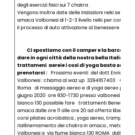
degli esercizi fisici sui 7 chakra .
Vengono inoltre date delle iniziazioni reiki sempre 
amaca Valbonesi di 1-2-3 livello reiki per complet
il processo di auto attivazione al benessere .
Ci spostiamo con il camper e la barca per
dare in ogni città della nostra bella Italia i
trattameni aereie i cosi di yoga basta solo
prenotarci :
Prossimo eventi del dott Enrico
Valbonesi : chiama al waz up 3294167403
Corso
Roma di massaggio aereo e di yoga aereo per il 
giugno 2020 ore 930-1730 presso valbonesi via fi
bianco 130 possibile fare trattamenti Benessere 
amaca dalle ore 11 alle ore 20 ad offerta libera. 
corsi pilates acrobatica , yoga aereo, trampolino ,
riallinemamento dei chakra in amaca , metodo
Valbonesi a via fiume bianco 130 ROMA dalle ore