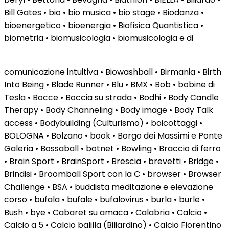
Bill Gates • bio • bio musica • bio stage • Biodanza •
bioenergetico • bioenergia • Biofisica Quantistica •
biometria • biomusicologia • biomusicologia e di
comunicazione intuitiva • Biowashball • Birmania • Birth
Into Being • Blade Runner • Blu • BMX • Bob • bobine di
Tesla • Bocce • Boccia su strada • Bodhi • Body Candle
Therapy • Body Channeling • Body image • Body Talk
access • Bodybuilding (Culturismo) • boicottaggi •
BOLOGNA • Bolzano • book • Borgo dei Massimi e Ponte
Galeria • Bossaball • botnet • Bowling • Braccio di ferro
• Brain Sport • BrainSport • Brescia • brevetti • Bridge •
Brindisi • Broomball Sport con la C • browser • Browser
Challenge • BSA • buddista meditazione e elevazione
corso • bufala • bufale • bufalovirus • burla • burle •
Bush • bye • Cabaret su amaca • Calabria • Calcio •
Calcio a 5 • Calcio balilla (Biliardino) • Calcio Fiorentino