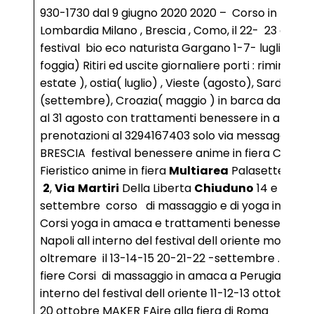
930-1730 dal 9 giugno 2020 2020 – Corso in
Lombardia Milano , Brescia , Como, il 22- 23 giugno
festival bio eco naturista Gargano 1-7- luglio (
foggia) Ritiri ed uscite giornaliere porti : rimini (tutt
estate ), ostia( luglio) , Vieste (agosto), Sardegna
(settembre), Croazia( maggio ) in barca dal 1 giu
al 31 agosto con trattamenti benessere in amaca
prenotazioni al 3294167403 solo via messaggi.
BRESCIA festival benessere anime in fiera Centro
Fieristico anime in fiera
Multiarea
Palasettembre
2
,
Via
Martiri
Della Liberta
Chiuduno
14 e 15
settembre corso di massaggio e di yoga in amac
Corsi yoga in amaca e trattamenti benessere aer
Napoli all interno del festival dell oriente mostra d
oltremare il 13-14-15 20-21-22 -settembre . Umbr
fiere Corsi di massaggio in amaca a Perugia all’
interno del festival dell oriente 11-12-13 ottobre. 18
20 ottobre MAKER FAire alla fiera di Roma