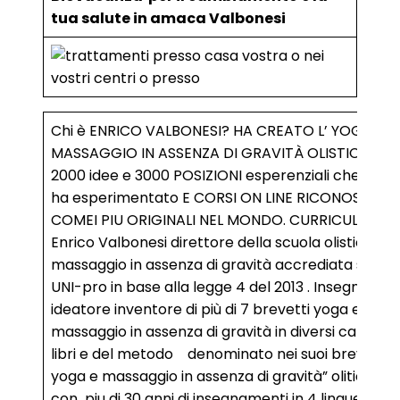
tua salute in amaca Valbonesi
Chi è ENRICO VALBONESI? HA CREATO L’ YOGA E
MASSAGGIO IN ASSENZA DI GRAVITÀ OLISTICO : PIU
2000 idee e 3000 POSIZIONI esperenziali che lui st
ha esperimentato E CORSI ON LINE RICONOSCIUTI
COMEI PIU ORIGINALI NEL MONDO. CURRICULUM V
Enrico Valbonesi direttore della scuola olistica Yo
massaggio in assenza di gravità accrediata siaf e
UNI-pro in base alla legge 4 del 2013 . Insegnante
ideatore inventore di più di 7 brevetti yoga e
massaggio in assenza di gravità in diversi campi e 
libri e del metodo denominato nei suoi brevetti ”
yoga e massaggio in assenza di gravità” olitico a
con piu di 30 anni di insegnamenti in 4 lingue : ing