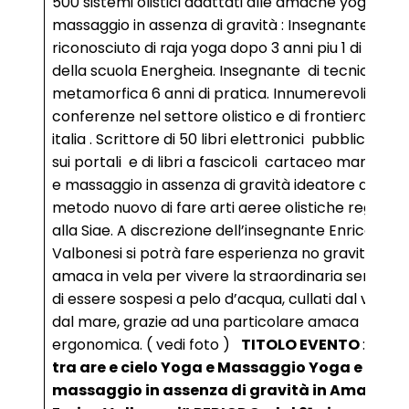
500 sistemi olistici adattati alle amache yoga e
massaggio in assenza di gravità : Insegnante
riconosciuto di raja yoga dopo 3 anni piu 1 di stage
della scuola Energheia. Insegnante di tecnica
metamorfica 6 anni di pratica. Innumerevoli
conferenze nel settore olistico e di frontiera in tu
italia . Scrittore di 50 libri elettronici pubblicati on 
sui portali e di libri a fascicoli cartaceo manauli 
e massaggio in assenza di gravità ideatore di un
metodo nuovo di fare arti aeree olistiche registra
alla Siae. A discrezione dell’insegnante Enrico
Valbonesi si potrà fare esperienza no gravity con
amaca in vela per vivere la straordinaria sensazi
di essere sospesi a pelo d’acqua, cullati dal vento 
dal mare, grazie ad una particolare amaca
ergonomica. ( vedi foto )
TITOLO EVENTO
:
“Sos
tra are e cielo Yoga e Massaggio Yoga e
massaggio in assenza di gravità in Amaca c