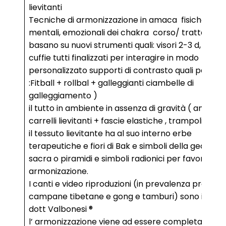
lievitanti
Tecniche di armonizzazione in amaca fisiche,
mentali, emozionali dei chakra corso/ trattament
basano su nuovi strumenti quali: visori 2-3 d, guanti
cuffie tutti finalizzati per interagire in modo
personalizzato supporti di contrasto quali palle
:Fitball + rollbal + galleggianti ciambelle di
galleggiamento )
il tutto in ambiente in assenza di gravità ( amache
carrelli lievitanti + fascie elastiche , trampolinie ae
il tessuto lievitante ha al suo interno erbe
terapeutiche e fiori di Bak e simboli della geometr
sacra o piramidi e simboli radionici per favorire l 
armonizazione.
I canti e video riproduzioni (in prevalenza prodotti
campane tibetane e gong e tamburi) sono ideati 
dott Valbonesi ®
l’ armonizzazione viene ad essere completata co