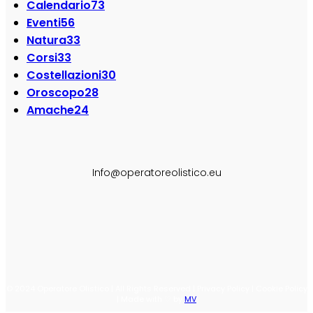
Calendario
73
Eventi
56
Natura
33
Corsi
33
Costellazioni
30
Oroscopo
28
Amache
24
SEGUI SU:
Info@operatoreolistico.eu
© 2024 Operatore Olistico | All Rights Reserved | Privacy Policy | Cookie Policy
| Made with ♡ by
MV