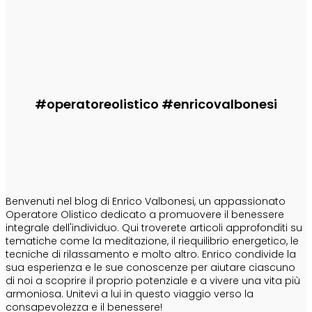
Informa
erede di Ashera
Enrico
-
29 Luglio 2026
#operatoreolistico #enricovalbonesi
CHI SONO
Benvenuti nel blog di Enrico Valbonesi, un appassionato
Operatore Olistico dedicato a promuovere il benessere
integrale dell'individuo. Qui troverete articoli approfonditi su
tematiche come la meditazione, il riequilibrio energetico, le
tecniche di rilassamento e molto altro. Enrico condivide la
sua esperienza e le sue conoscenze per aiutare ciascuno
di noi a scoprire il proprio potenziale e a vivere una vita più
armoniosa. Unitevi a lui in questo viaggio verso la
consapevolezza e il benessere!