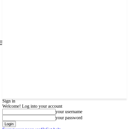
all about
parenting.com
Sign in
Welcome! Log into your account
your username
your password