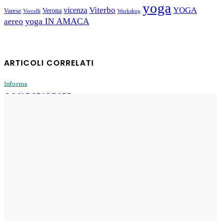
yoga
Viterbo
YOGA
vicenza
Verona
Varese
Vercelli
Workshop
yoga IN AMACA
aereo
ARTICOLI CORRELATI
Informa
COSI E SE VI PARE
Enrico
-
31 Luglio 2026
Informa
Sogni di oggi
Enrico
-
29 Luglio 2026
Informa
Il Fux di Luce
Enrico
-
29 Luglio 2026