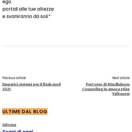
ego
portali alle tue altezze
e svaniranno da soli.”
Facebook
X
Pinterest
WhatsApp
Previous article
Next article
Empatici sistemi per il flash mod
PerCorso di Mindfulness
2021
Counseling in amaca relax
Valbonesi
ULTIME DAL BLOG
Informa
Sogni di oggi