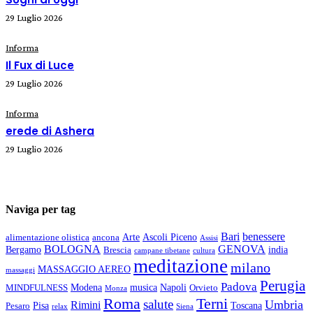
29 Luglio 2026
Informa
Il Fux di Luce
29 Luglio 2026
Informa
erede di Ashera
29 Luglio 2026
Naviga per tag
Bari
benessere
Arte
Ascoli Piceno
alimentazione olistica
ancona
Assisi
BOLOGNA
GENOVA
Bergamo
india
Brescia
campane tibetane
cultura
meditazione
milano
MASSAGGIO AEREO
massaggi
Perugia
Padova
Modena
musica
Napoli
MINDFULNESS
Orvieto
Monza
Roma
Terni
salute
Umbria
Rimini
Pisa
Toscana
Pesaro
relax
Siena