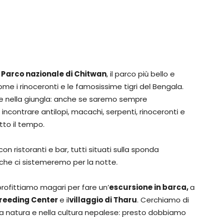
l
Parco nazionale di Chitwan
, il parco più bello e
me i rinoceronti e le famosissime tigri del Bengala.
ne nella giungla: anche se saremo sempre
incontrare antilopi, macachi, serpenti, rinoceronti e
utto il tempo.
con ristoranti e bar, tutti situati sulla sponda
ti che ci sistemeremo per la notte.
profittiamo magari per fare un’
escursione in barca,
a
Breeding Center
e il
villaggio di Tharu
. Cerchiamo di
la natura e nella cultura nepalese: presto dobbiamo