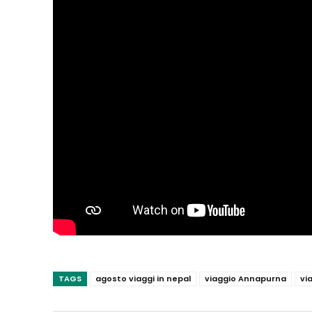
TAGS
agosto viaggi in nepal
viaggio Annapurna
vi