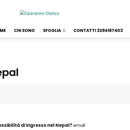
ME
CHI SONO
SFOGLIA
CONTATTI 3294167403
epal
ssibilità di ingresso nel Nepal?
email