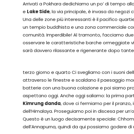
Arrivati a Pokhara dedichiamo un po’ di tempo alla 
e
Lake Side
, la via principale, è invasa da negoz
Una delle zone più interessanti è il pacifico quar
un tempio buddhista e una zona commerciale con p
comunità. Imperdibile! Al tramonto, facciamo due 
osservare le caratteristiche barche ormeggiate v
sarà davvero rilassante e rigenerante dopo tante
terzo giorno e quarto Ci svegliamo con i suoni dell
attraverso le finestre e scaldano il paesaggio m
batterie con una buona colazione e poi siamo pront
aspettano oggi. Anche oggi saliamo: la prima parte 
Kimrung danda
, dove ci fermiamo per il pranzo, 
dell’Himalaya. Proseguiamo poi in discesa per un’
Questo è un luogo decisamente speciale: Chhomru
dell’Annapurna, quindi da qui possiamo godere di