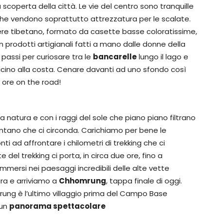
scoperta della città. Le vie del centro sono tranquille
i che vendono soprattutto attrezzatura per le scalate.
tiere tibetano, formato da casette basse coloratissime,
rodotti artigianali fatti a mano dalle donne della
passi per curiosare tra le
bancarelle
lungo il lago e
icino alla costa. Cenare davanti ad uno sfondo così
 ore on the road!
a natura e con i raggi del sole che piano piano filtrano
ontano che ci circonda. Carichiamo per bene le
i ad affrontare i chilometri di trekking che ci
del trekking ci porta, in circa due ore, fino a
immersi nei paesaggi incredibili delle alte vette
ora e arriviamo a
Chhomrung
, tappa finale di oggi.
ng è l’ultimo villaggio prima del Campo Base
 un
panorama spettacolare