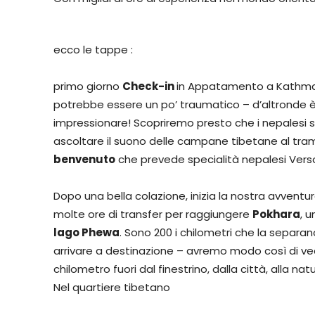
ecco le tappe :
primo giorno
Check-in
in Appatamento a Kathman
potrebbe essere un po’ traumatico – d’altronde è
impressionare! Scopriremo presto che i nepalesi s
ascoltare il suono delle campane tibetane al tra
benvenuto
che prevede specialità nepalesi Vers
Dopo una bella colazione, inizia la nostra avventu
molte ore di transfer per raggiungere
Pokhara
, 
lago Phewa
. Sono 200 i chilometri che la separ
arrivare a destinazione – avremo modo così di v
chilometro fuori dal finestrino, dalla città, alla natu
Nel quartiere tibetano