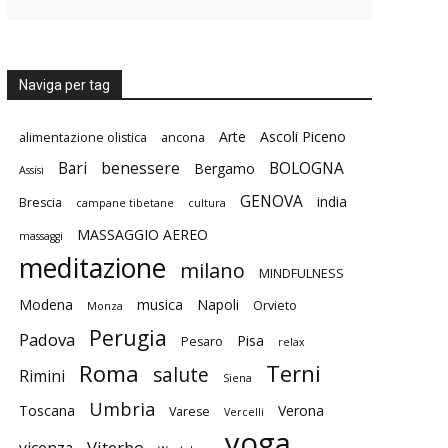
Naviga per tag
Arte
Ascoli Piceno
alimentazione olistica
ancona
Bari
benessere
BOLOGNA
Bergamo
Assisi
GENOVA
india
Brescia
campane tibetane
cultura
MASSAGGIO AEREO
massaggi
meditazione
milano
MINDFULNESS
Modena
musica
Napoli
Orvieto
Monza
Perugia
Padova
Pisa
Pesaro
relax
Roma
Terni
salute
Rimini
Siena
Umbria
Toscana
Verona
Varese
Vercelli
yoga
Viterbo
vicenza