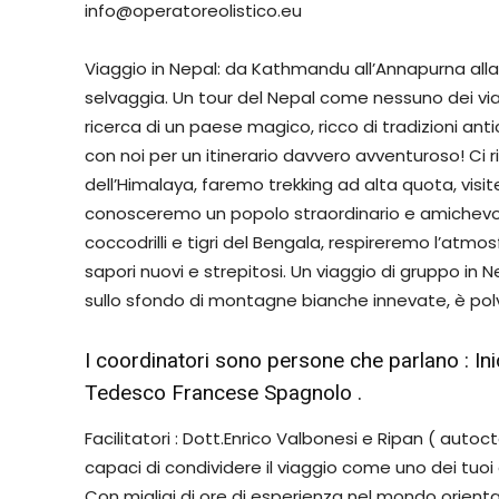
info@operatoreolistico.eu
Viaggio in Nepal: da Kathmandu all’Annapurna alla 
selvaggia. Un tour del Nepal come nessuno dei viag
ricerca di un paese magico, ricco di tradizioni anti
con noi per un itinerario davvero avventuroso! Ci 
dell’Himalaya, faremo trekking ad alta quota, visit
conosceremo un popolo straordinario e amichevole,
coccodrilli e tigri del Bengala, respireremo l’at
sapori nuovi e strepitosi. Un viaggio di gruppo in N
sullo sfondo di montagne bianche innevate, è polv
I coordinatori sono persone che parlano : In
Tedesco Francese Spagnolo .
Facilitatori : Dott.Enrico Valbonesi e Ripan ( auto
capaci di condividere il viaggio come uno dei tuo
Con migliai di ore di esperienza nel mondo orienta