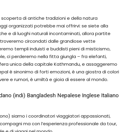
scoperta di antiche tradizioni e della natura
gi organizzati potrebbe mai offrirvi: se siete alla
che e di luoghi naturali incontaminati, allora partite
ritroveremo circondati dalle grandiose vette
eremo templi induisti e buddisti pieni di misticismo,
 ci perderemo nella fitta giungla – fra elefanti,
mosfera unica della capitale Kathmandu, e assaggeremo
epal è sinonimo di forti emozioni, è una giostra di colori
ere e rumori, è umiltà e gioia di essere al mondo.
idano (indi) Bangladesh Nepalese Inglese Italiano
ctono) siamo i coordinatori viaggiatori appassionati,
i compagni ma con l’esperienza professionale da tour,
le e di viaggi nel mondo .