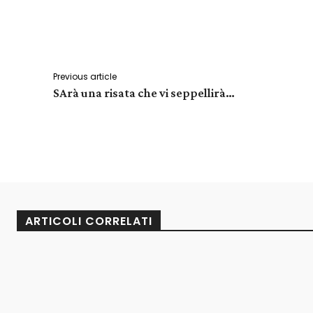
Facebook
X
Share
Previous article
SArà una risata che vi seppellirà…
ARTICOLI CORRELATI