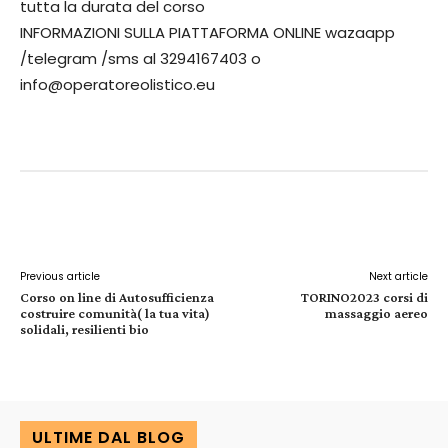
tutta la durata del corso
INFORMAZIONI SULLA PIATTAFORMA ONLINE wazaapp
/telegram /sms al 3294167403 o
info@operatoreolistico.eu
Facebook
X
Pinterest
WhatsApp
Previous article
Next article
Corso on line di Autosufficienza
TORINO2023 corsi di
costruire comunità( la tua vita)
massaggio aereo
solidali, resilienti bio
ULTIME DAL BLOG