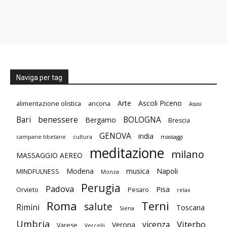
Naviga per tag
Arte
Ascoli Piceno
alimentazione olistica
ancona
Assisi
Bari
benessere
BOLOGNA
Bergamo
Brescia
GENOVA
india
campane tibetane
cultura
massaggi
meditazione
milano
MASSAGGIO AEREO
Modena
musica
Napoli
MINDFULNESS
Monza
Perugia
Padova
Pisa
Orvieto
Pesaro
relax
Roma
Terni
salute
Rimini
Toscana
Siena
Umbria
Viterbo
vicenza
Verona
Varese
Vercelli