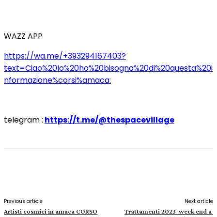
WAZZ APP
https://wa.me/+393294167403?
text=Ciao%20Io%20ho%20bisogno%20di%20questa%20i
nformazione%corsi%amaca:
telegram :
https://t.me/@thespacevillage
Facebook
X
Pinterest
WhatsApp
Previous article
Next article
Artisti cosmici in amaca CORSO
Trattamenti 2023 week end a