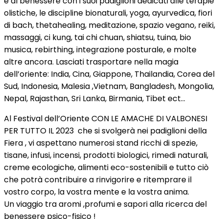
e al benessere con i suoi padiglioni dedicati alle terapie
olistiche, le discipline bionaturali, yoga, ayurvedica, fiori
di bach, thetahealing, meditazione, spazio vegano, reiki,
massaggi, ci kung, tai chi chuan, shiatsu, tuina, bio
musica, rebirthing, integrazione posturale, e molte
altre ancora. Lasciati trasportare nella magia
dell’oriente: India, Cina, Giappone, Thailandia, Corea del
Sud, Indonesia, Malesia ,Vietnam, Bangladesh, Mongolia,
Nepal, Rajasthan, Sri Lanka, Birmania, Tibet ect…
Al Festival dell’Oriente CON LE AMACHE DI VALBONESI
PER TUTTO IL 2023 che si svolgerà nei padiglioni della
Fiera , vi aspettano numerosi stand ricchi di spezie,
tisane, infusi, incensi, prodotti biologici, rimedi naturali,
creme ecologiche, alimenti eco-sostenibili e tutto ciò
che potrà contribuire a rinvigorire e ritemprare il
vostro corpo, la vostra mente e la vostra anima.
Un viaggio tra aromi ,profumi e sapori alla ricerca del
benessere psico-fisico !