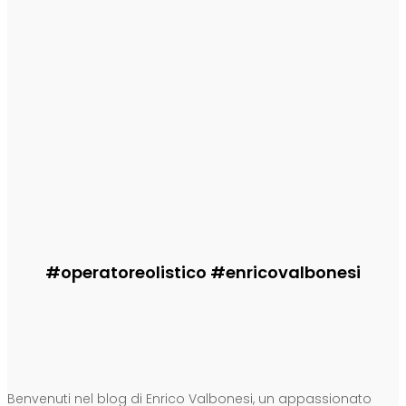
Sogni di oggi
Enrico
-
29 Luglio 2026
Informa
Il Fux di Luce
Enrico
-
29 Luglio 2026
Informa
erede di Ashera
Enrico
-
29 Luglio 2026
#operatoreolistico #enricovalbonesi
CHI SONO
Benvenuti nel blog di Enrico Valbonesi, un appassionato