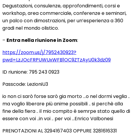
Degustazioni, consulenze, approfondimenti, corsi e
workshop, area commerciale, conferenze e seminari,
un palco con dimostrazioni, per un’esperienza a 360
gradi nel mondo olistico.
–
Entra nella riunione in Zoom
:
https://zoom.us/j/7952430923?
pwd=LzJOcFRPUWUxWFB1OC9ZTzAyU0k3dz09
ID riunione: 795 243 0923
Passcode: LezioniU3
io non ci sarò forse sarò gia morto …o nel dormi veglia ..
ma voglio liberare più anime possibili .. si perchè alla
fine della fiera .. il mio compito è semrpe stato quello di
essere con voi ..in voi .. per voi …Enrico Valbonesi
PRENOTAZIONI AL 3294167403 OPPURE 3281616331