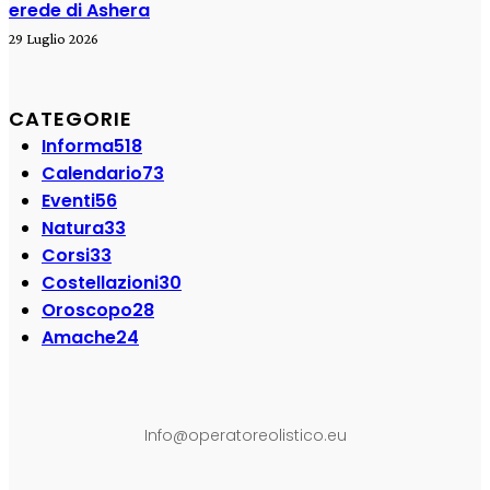
erede di Ashera
29 Luglio 2026
CATEGORIE
Informa
518
Calendario
73
Eventi
56
Natura
33
Corsi
33
Costellazioni
30
Oroscopo
28
Amache
24
SEGUI SU:
Info@operatoreolistico.eu