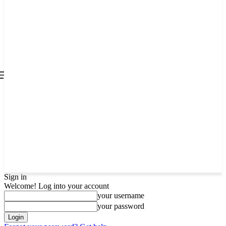
all about
parenting.com
Sign in
Welcome! Log into your account
your username
your password