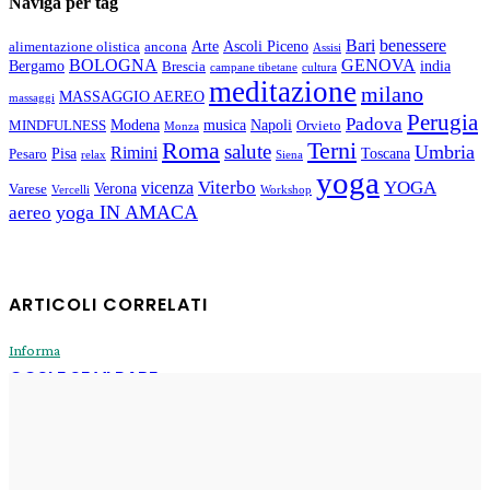
Naviga per tag
Bari
benessere
Arte
Ascoli Piceno
alimentazione olistica
ancona
Assisi
BOLOGNA
GENOVA
Bergamo
india
Brescia
campane tibetane
cultura
meditazione
milano
MASSAGGIO AEREO
massaggi
Perugia
Padova
Modena
musica
Napoli
MINDFULNESS
Orvieto
Monza
Roma
Terni
salute
Umbria
Rimini
Pisa
Toscana
Pesaro
relax
Siena
yoga
Viterbo
YOGA
vicenza
Verona
Varese
Vercelli
Workshop
yoga IN AMACA
aereo
ARTICOLI CORRELATI
Informa
COSI E SE VI PARE
Enrico
-
31 Luglio 2026
Informa