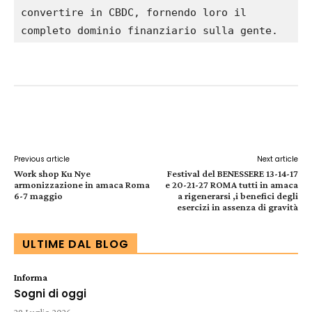
convertire in CBDC, fornendo loro il 
completo dominio finanziario sulla gente.
Facebook
X
Pinterest
WhatsApp
Previous article
Next article
Work shop Ku Nye
Festival del BENESSERE 13-14-17
armonizzazione in amaca Roma
e 20-21-27 ROMA tutti in amaca
6-7 maggio
a rigenerarsi ,i benefici degli
esercizi in assenza di gravità
ULTIME DAL BLOG
Informa
Sogni di oggi