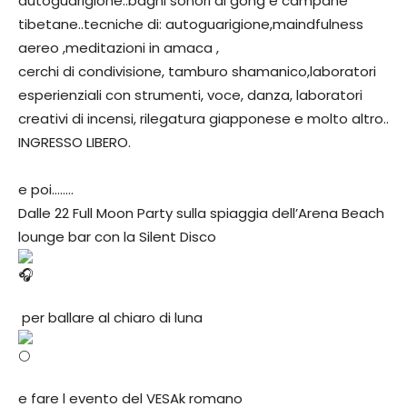
autoguarigione..bagni sonori di gong e campane
tibetane..tecniche di: autoguarigione,maindfulness
aereo ,meditazioni in amaca ,
cerchi di condivisione, tamburo shamanico,laboratori
esperienziali con strumenti, voce, danza, laboratori
creativi di incensi, rilegatura giapponese e molto altro..
INGRESSO LIBERO.
e poi……..
Dalle 22 Full Moon Party sulla spiaggia dell’Arena Beach
lounge bar con la Silent Disco
per ballare al chiaro di luna
e fare l evento del VESAk romano