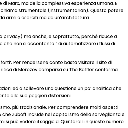
one di Marx, ma della complessiva esperienza umana. E
e, chiama strumentale (instrumentarian). Questo potere
da armi o eserciti ma da un’architettura
 la privacy) ma anche, e soprattutto, perché riduce a
he non si accontenta “ di automatizzare i flussi di
orti’. Per rendersene conto basta visitare il sito di
e critica di Morozov comparsa su The Baffler conferma
zioni ed a sollevare una questione un po’ analitica che
te alle sue peggiori distorsioni.
ismo, più tradizionale. Per comprendere molti aspetti
che Zuboff include nel capitalismo della sorveglianza e
 si può vedere il saggio di Quintarelli in questo numero