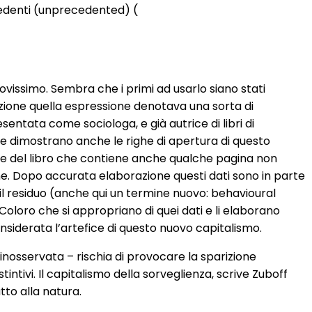
cedenti (unprecedented) (
vissimo. Sembra che i primi ad usarlo siano stati
zione quella espressione denotava una sorta di
entata come sociologa, e già autrice di libri di
 dimostrano anche le righe di apertura di questo
ante del libro che contiene anche qualche pagina non
line. Dopo accurata elaborazione questi dati sono in parte
 il residuo (anche qui un termine nuovo: behavioural
Coloro che si appropriano di quei dati e li elaborano
siderata l’artefice di questo nuovo capitalismo.
nosservata – rischia di provocare la sparizione
intivi. Il capitalismo della sorveglienza, scrive Zuboff
tto alla natura.