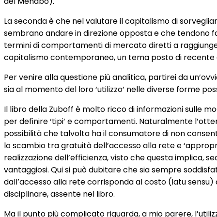
del Menabò).
La seconda è che nel valutare il capitalismo di sorveg
sembrano andare in direzione opposta e che tendono fat
termini di comportamenti di mercato diretti a raggiunger
capitalismo contemporaneo, un tema posto di recente da
Per venire alla questione più analitica, partirei da un’o
sia al momento del loro ‘utilizzo’ nelle diverse forme possi
Il libro della Zuboff è molto ricco di informazioni sulle moda
per definire ‘tipi’ e comportamenti. Naturalmente l’otten
possibilità che talvolta ha il consumatore di non consen
lo scambio tra gratuità dell’accesso alla rete e ‘approp
realizzazione dell’efficienza, visto che questa implica
vantaggiosi. Qui si può dubitare che sia sempre soddisfa
dall’accesso alla rete corrisponda al costo (latu sensu) d
disciplinare, assente nel libro.
Ma il punto più complicato riguarda, a mio parere, l’util