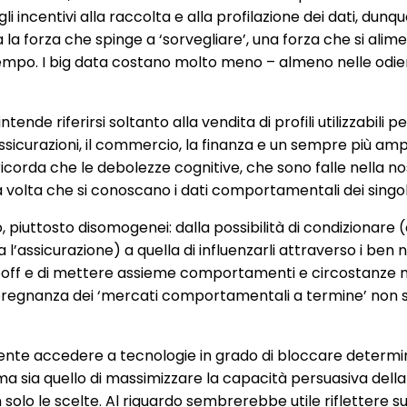
ncentivi alla raccolta e alla profilazione dei dati, dunque
a forza che spinge a ‘sorvegliare’, una forza che si alim
empo. I big data costano molto meno – almeno nelle odiern
ende riferirsi soltanto alla vendita di profili utilizzabili p
ssicurazioni, il commercio, la finanza e un sempre più amp
 ricorda che le debolezze cognitive, che sono falle nella no
olta che si conoscano i dati comportamentali dei singoli 
 piuttosto disomogenei: dalla possibilità di condizionare
assicurazione) a quella di influenzarli attraverso i ben no
Zuboff e di mettere assieme comportamenti e circostanze mo
La pregnanza dei ‘mercati comportamentali a termine’ non
iciente accedere a tecnologie in grado di bloccare determ
 sia quello di massimizzare la capacità persuasiva della p
o le scelte. Al riguardo sembrerebbe utile riflettere sul