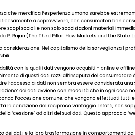
lianza che mercifica l’esperienza umana sarebbe estrema
icosamente a sopravvivere, con consumatori ben consapev
e scopi sociali e non solo soddisfazioni materiali immedia
 R. Rajan (The Third Pillar: How Markets and the State 
vvia considerazione. Nel capitalismo della sorveglianza i pr
bili.
lità con le quali i dati vengono acquisiti – online e offline –
imento di questi dati rozzi all’insaputa del consumatore è
tire l’accesso ai dati non sembra essere considerata una s
riazione’ dei dati avviene con modalità che in ogni caso 
, secondo l’accezione comune, che vangano effettuati tutt
tta la condizione del reciproco vantaggio. Infatti, non sa
ella ‘cessione’ ad altri dei suoi dati. Questo approccio ‘w
izzo dei dati, e la loro trasformazione in comportamenti d