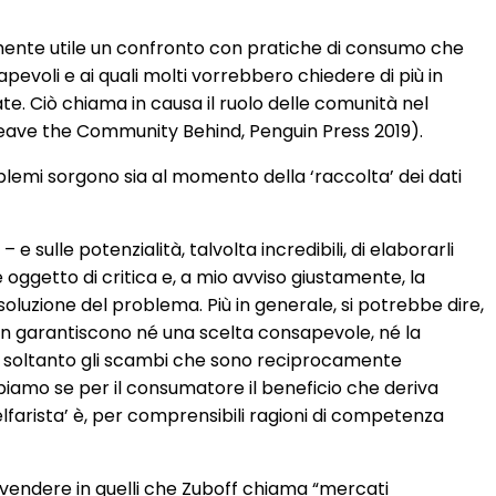
mente utile un confronto con pratiche di consumo che
oli e ai quali molti vorrebbero chiedere di più in
te. Ciò chiama in causa il ruolo delle comunità nel
Leave the Community Behind, Penguin Press 2019).
oblemi sorgono sia al momento della ‘raccolta’ dei dati
 e sulle potenzialità, talvolta incredibili, di elaborarli
 oggetto di critica e, a mio avviso giustamente, la
oluzione del problema. Più in generale, si potrebbe dire,
non garantiscono né una scelta consapevole, né la
i e soltanto gli scambi che sono reciprocamente
ppiamo se per il consumatore il beneficio che deriva
elfarista’ è, per comprensibili ragioni di competenza
a vendere in quelli che Zuboff chiama “mercati