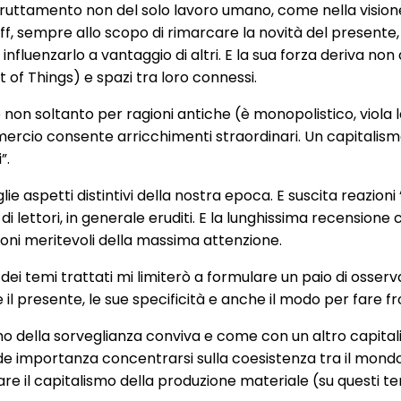
o sfruttamento non del solo lavoro umano, come nella visi
f, sempre allo scopo di rimarcare la novità del present
uenzarlo a vantaggio di altri. E la sua forza deriva non 
et of Things) e spazi tra loro connessi.
 non soltanto per ragioni antiche (è monopolistico, viola
cio consente arricchimenti straordinari. Un capitalismo c
”.
aspetti distintivi della nostra epoca. E suscita reazioni ‘f
 lettori, in generale eruditi. E la lunghissima recension
ioni meritevoli della massima attenzione.
 temi trattati mi limiterò a formulare un paio di osserva
 presente, le sue specificità e anche il modo per fare fron
mo della sorveglianza conviva e come con un altro capital
 importanza concentrarsi sulla coesistenza tra il mondo 
 il capitalismo della produzione materiale (su questi temi