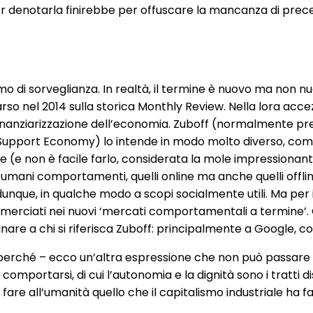
per denotarla finirebbe per offuscare la mancanza di pre
di sorveglianza. In realtà, il termine è nuovo ma non nuo
so nel 2014 sulla storica Monthly Review. Nella lora acce
 finanziarizzazione dell’economia. Zuboff (normalmente pres
upport Economy) lo intende in modo molto diverso, come
reve (e non è facile farlo, considerata la mole impression
agli umani comportamenti, quelli online ma anche quelli off
– dunque, in qualche modo a scopi socialmente utili. Ma per
ommerciati nei nuovi ‘mercati comportamentali a termine’. 
e a chi si riferisca Zuboff: principalmente a Google, con
 perché – ecco un’altra espressione che non può passare i
portarsi, di cui l’autonomia e la dignità sono i tratti dist
i fare all’umanità quello che il capitalismo industriale ha fa