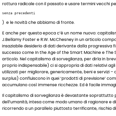
rottura radicale con il passato e usare termini vecchi 
senza precedenti
) e le novità che abbiamo di fronte.
E anche per questa epoca c’è un nome nuovo: capitalismo 
J.Bellamy Foster e R.W. McChesney in un articolo compar
insaziabile desiderio di dati derivante dalla progressiva
successo come In the Age of the Smart Machine e The S
articolo. Nel capitalismo di sorveglianza, per dirla in b
proprio indispensabile) ci si appropria di dati relativi 
utilizzati per migliorare, genericamente, beni e servizi 
surplus) confluiscono in quei ‘prodotti di previsione’ c
accumulano così immense ricchezze. Ed è facile immaginar
Il capitalismo di sorveglianza è devastante soprattutto
dell’umanità, intesa come modo umano di ragionare e di com
ricorrendo a un parallelo piuttosto terrificante, rischia d