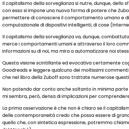
Il capitalismo della sorveglianza si nutre, dunque, dell
con esso si impone una nuova forma di potere che Zubof
permettere di conoscere il comportamento umano e di infl
computazionale di dispositivi intelligenti, di cose (Intern
Il capitalismo della sorveglianza va, dunque, combattuto
merce i comportamenti umani e attraverso il loro commer
informazioni su di noi, ma mira a automatizzare noi stessi
Questa visione scintillante ed evocativa certamente coglie 
Goodreads e leggere qualcuno dei moltissimi commenti di
che nel libro della Zuboff sono trattate numerose quest
Non potendo dar conto anche soltanto in minima parte dei
mi sembra, però, densa di implicazioni per comprendere il
La prima osservazione è che non è chiaro se il capitalis
delle contemporaneità credo che possa essere di grande
quello che, con sintetica espressione, potremmo chiamare