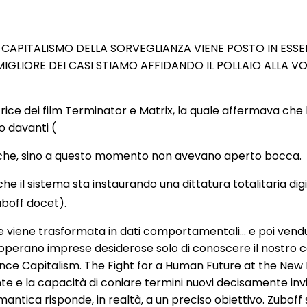
CAPITALISMO DELLA SORVEGLIANZA VIENE POSTO IN ESSER
LIORE DEI CASI STIAMO AFFIDANDO IL POLLAIO ALLA VOLP
ttrice dei film Terminator e Matrix, la quale affermava che
o davanti (
gi che, sino a questo momento non avevano aperto bocca.
l sistema sta instaurando una dittatura totalitaria digita
uboff docet).
 viene trasformata in dati comportamentali… e poi vendu
 operano imprese desiderose solo di conoscere il nostro
lance Capitalism. The Fight for a Human Future at the New 
e e la capacità di coniare termini nuovi decisamente inv
antica risponde, in realtà, a un preciso obiettivo. Zuboff