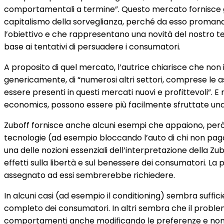
comportamentali a termine”. Questo mercato fornisce gli i
capitalismo della sorveglianza, perché da esso promana l
l’obiettivo e che rappresentano una novità del nostro t
base ai tentativi di persuadere i consumatori.
A proposito di quel mercato, l’autrice chiarisce che non int
genericamente, di “numerosi altri settori, comprese le a
essere presenti in questi mercati nuovi e profittevoli”. E
economics, possono essere più facilmente sfruttate una v
Zuboff fornisce anche alcuni esempi che appaiono, però,
tecnologie (ad esempio bloccando l’auto di chi non paga l’
una delle nozioni essenziali dell’interpretazione della 
effetti sulla libertà e sul benessere dei consumatori. 
assegnato ad essi sembrerebbe richiedere.
In alcuni casi (ad esempio il conditioning) sembra suff
completo dei consumatori. In altri sembra che il problema
comportamenti anche modificando le preferenze e non sol