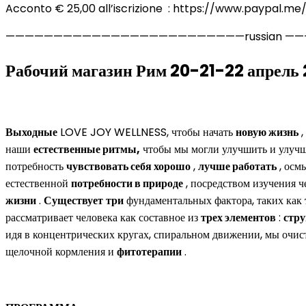
Acconto € 25,00 all’iscrizione : https://www.paypal.me
—————————————————————————russian —
Рабочий магазин Рим 20-21-22 апрель
Выходные
LOVE JOY WELLNESS, чтобы начать
новую жизнь
,
наши
естественные ритмы,
чтобы мы могли улучшить и улуч
потребность
чувствовать себя хорошо
,
лучше работать
, осм
естественной
потребности в природе
, посредством изучения 
жизни
.
Существует
три
фундаментальных фактора, таких как
рассматривает человека как составное из
трех элементов
:
стру
идя в концентрических кругах, спиральном движении, мы очи
щелочной кормления и
фитотерапии
.