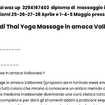
a al waz up 3294167403 diploma di massaggio
 giorni 25-26-27-28 Aprile e 1-4-5 Maggio pres
 di Thai Yoga Massage in amaca Val
_______
_______
ese in amaca Valbonesi ?
e in amaca Valbonesi (proposto sia in formula week end che
tutti coloro che mirano a conoscere un antico metodo di cu
lla medicina tradizionale diventando una cura olistica tutt
completa e per darti gli strumenti adatti a praticare se