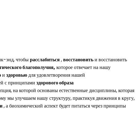
ик-энд, чтобы
расслабиться
,
восстановить
и восстановить
тического благополучия,
которое отвечает на нашу
ю
и
здоровью
для удовлетворения нашей
ей с принципами
здорового образа
епция, на которой основаны естественные дисциплины, которая
у мы улучшаем нашу структуру, практикуя движения в кругу,
и
, а биохимический аспект будет питаться через принципы