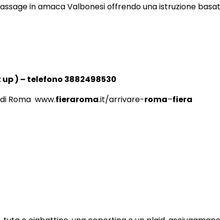
Massage in amaca Valbonesi offrendo una istruzione basata
 up ) – telefono 3882498530
a di Roma www.
fieraroma
.it/arrivare-
roma
–
fiera