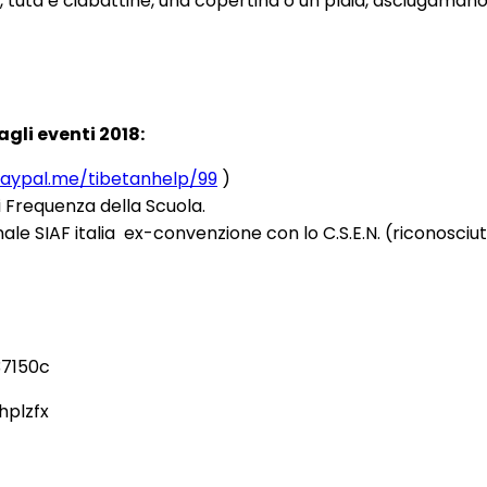
tuta e ciabattine, una copertina o un plaid, asciugamano 
gli eventi 2018:
aypal.me/tibetanhelp/99
)
 Frequenza della Scuola.
nale SIAF italia ex-convenzione con lo C.S.E.N. (riconosciuto
7150c
hplzfx