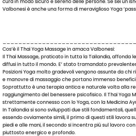
cura in modo sicuro e sereno delle persone. Se sei un is
Valbonesi è anche una forma di meraviglioso Yoga ‘passi
_________________________________
Cos’è il Thai Yoga Massage in amaca Valbonesi:
Il Thai Massage, praticato in tutta la Tailandia, affonda le
diffusi in tutto il mondo. E’ stato tramandato prevalente
Posizioni Yoga molto gradevoli vengono assunte da chi 
e manovre di massaggio che portano immenso beneficio
Soprattutto è una terapia antica e naturale volta alla resti
raggiungimento del benessere psicofisico. Il Thai Yoga 
strettamente connesso con lo Yoga, con la Medicina Ayur
In Tailandia si sono sviluppati due stili fondamentali, qu
essendo ovviamente simili, il primo di questi stili lavora 
piedi e alle mani, il secondo si incentra più sul lavoro con
piuttosto energico e profondo.