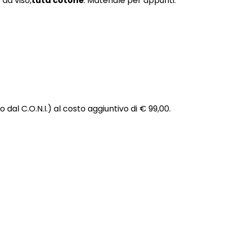
da viso,
tuta cotone
. Materiale per appunti.
 dal C.O.N.I.) al costo aggiuntivo di € 99,00.