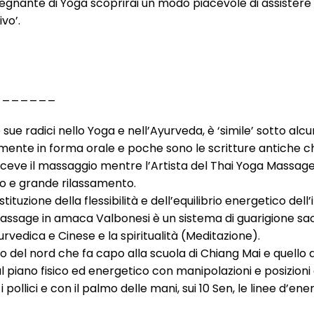
negnante di Yoga scoprirai un modo piacevole di assistere 
vo’.
_______
 sue radici nello Yoga e nell’Ayurveda, è ‘simile’ sotto alcun
mente in forma orale e poche sono le scritture antiche che
riceve il massaggio mentre l’Artista del Thai Yoga Mass
 e grande rilassamento.
tuzione della flessibilità e dell’equilibrio energetico dell’
Massage in amaca Valbonesi è un sistema di guarigione sa
vedica e Cinese e la spiritualità (Meditazione).
ello del nord che fa capo alla scuola di Chiang Mai e quell
sul piano fisico ed energetico con manipolazioni e posizioni
 i pollici e con il palmo delle mani, sui 10 Sen, le linee d’en