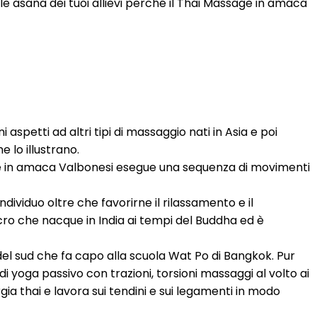
le asana dei tuoi allievi perché il Thai Massage in amaca
i aspetti ad altri tipi di massaggio nati in Asia e poi
 lo illustrano.
age in amaca Valbonesi esegue una sequenza di movimenti
individuo oltre che favorirne il rilassamento e il
cro che nacque in India ai tempi del Buddha ed è
o del sud che fa capo alla scuola Wat Po di Bangkok. Pur
 di yoga passivo con trazioni, torsioni massaggi al volto ai
ergia thai e lavora sui tendini e sui legamenti in modo