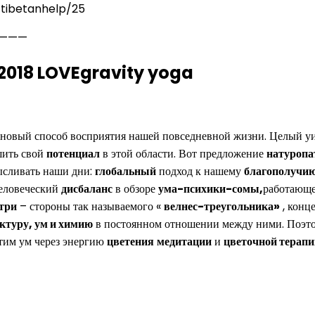
/tibetanhelp/25
————
 2018 LOVEgravity yoga
 новый способ восприятия нашей повседневной жизни. Целый у
шить свой
потенциал
в этой области. Вот предложение
натуропа
ысливать наши дни:
глобальный
подход к нашему
благополучи
человеческий
дисбаланс
в обзоре
ума-психики-сомы,
работающ
три
– стороны так называемого «
велнес-треугольника»
, конц
ктуру, ум и химию
в постоянном отношении между ними. Поэтом
стим ум через энергию
цветения
медитации
и
цветочной терапи