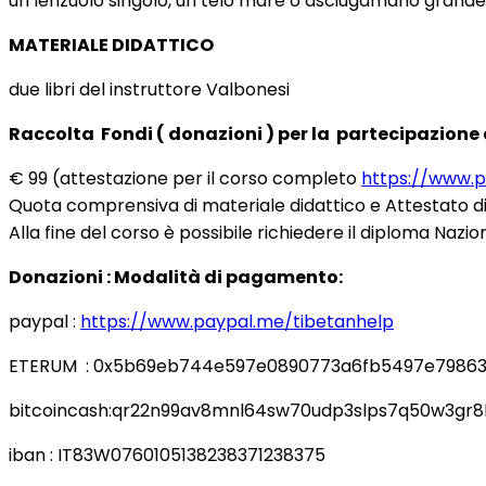
un lenzuolo singolo, un telo mare o asciugamano grande, 
MATERIALE DIDATTICO
due libri del instruttore Valbonesi
Raccolta Fondi ( donazioni ) per la partecipazione a
€ 99 (attestazione per il corso completo
https://www.p
Quota comprensiva di materiale didattico e Attestato di
Alla fine del corso è possibile richiedere il diploma Nazio
Donazioni : Modalità di pagamento:
paypal :
https://www.paypal.me/tibetanhelp
ETERUM : 0x5b69eb744e597e0890773a6fb5497e79863
bitcoincash:qr22n99av8mnl64sw70udp3slps7q50w3gr8
iban : IT83W0760105138238371238375