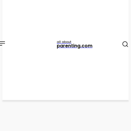
all about
parenting.com
Informa
Appuntamenti sulla nutrizione
Appuntamenti sulla nutrizione